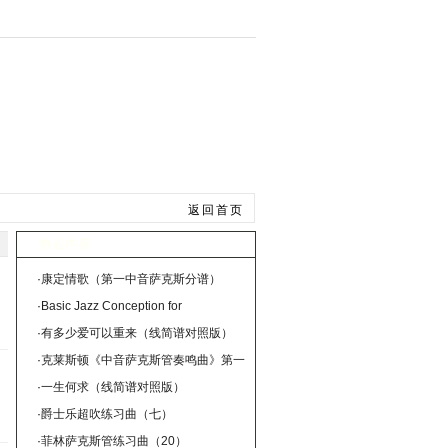
手风琴
总谱曲谱
返回首页
热点内容
·
康定情歌（第一中音萨克斯分谱）
·
Basic Jazz Conception for
saxophone（SOMETHING ELSE）
·
有多少爱可以重来（线简谱对照版）
·
克莱斯顿《中音萨克斯管奏鸣曲》第一
乐章
·
一生何求（线简谱对照版）
·
爵士乐超吹练习曲（七）
·
菲林萨克斯管练习曲（20）