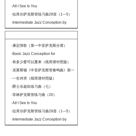
·
AII I See Is You
·
拉库尔萨克斯管练习曲28首（1—5）
·
Intermediate Jazz Conception by
Lennie Niehaus（20 Jazz Exercises）
热点内容
·
康定情歌（第一中音萨克斯分谱）
·
Basic Jazz Conception for
saxophone（SOMETHING ELSE）
·
有多少爱可以重来（线简谱对照版）
·
克莱斯顿《中音萨克斯管奏鸣曲》第一
乐章
·
一生何求（线简谱对照版）
·
爵士乐超吹练习曲（七）
·
菲林萨克斯管练习曲（20）
·
AII I See Is You
·
拉库尔萨克斯管练习曲28首（1—5）
·
Intermediate Jazz Conception by
Lennie Niehaus（20 Jazz Exercises）