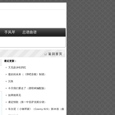
手风琴
总谱曲谱
返回首页
最近更新：
又见故乡杜鹃红
）
最好的未来（《弹吧音教》制谱）
沉鱼
今天我们要走了（唐联斌编配版）
如果能再见
康定情歌（第一中音萨克斯分谱）
车尔尼《 小钢琴家》（Czerny 823）第36首（曲