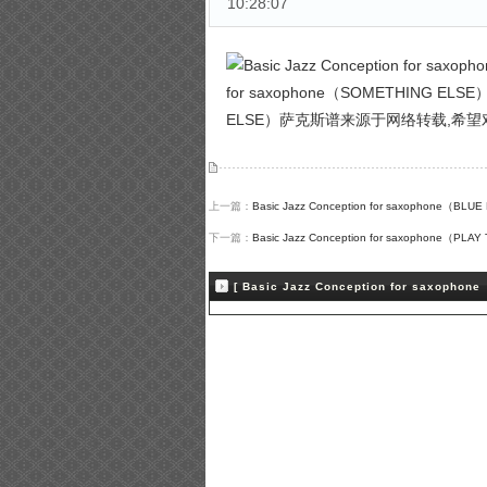
10:28:07
for saxophone（SOMETHING ELSE）
ELSE）萨克斯谱来源于网络转载,希
上一篇：
Basic Jazz Conception for saxophone（BLU
下一篇：
Basic Jazz Conception for saxophone（PLAY
[ Basic Jazz Conception for saxop