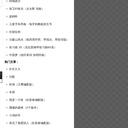
谱及练习提示）
阿细跳月
保卫钓鱼岛（丛永辉 词曲）
捉蚂蚱
儿童手风琴曲：匈牙利舞曲第五号
壮丽征程
沂蒙山风光（线简谱对照、带指法、带歌词版）
练习曲 35（克拉莫钢琴练习曲60首）
中国梦（徐阡寒词 张明怀曲）
热门文章：
长长久久
沉默
听海（王鹰编配版）
冬雨
我是一只鱼（杜新春编配版）
挪威的森林（4个版本）
小强的车
再见了最爱的人（杜新春编配版）