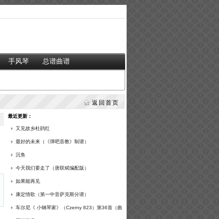
手风琴
总谱曲谱
返回首页
最近更新：
又见故乡杜鹃红
最好的未来（《弹吧音教》制谱）
沉鱼
今天我们要走了（唐联斌编配版）
如果能再见
康定情歌（第一中音萨克斯分谱）
车尔尼《 小钢琴家》（Czerny 823）第36首（曲