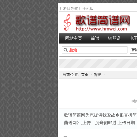
┆
栏目导航
┆
手机版
网站主页
简谱
钢琴谱
电
当前位置:
首页
>
简谱
>
时间
歌谱简谱网为您提供我爱故乡银杏树简谱
曲谱网》;上传：沉舟侧畔过;上传日期：2014