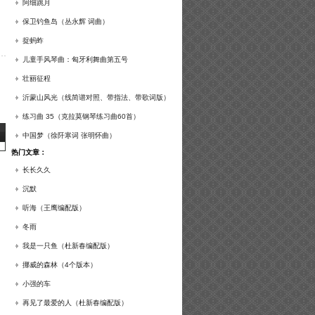
谱及练习提示）
阿细跳月
保卫钓鱼岛（丛永辉 词曲）
捉蚂蚱
儿童手风琴曲：匈牙利舞曲第五号
壮丽征程
沂蒙山风光（线简谱对照、带指法、带歌词版）
练习曲 35（克拉莫钢琴练习曲60首）
中国梦（徐阡寒词 张明怀曲）
热门文章：
长长久久
沉默
听海（王鹰编配版）
冬雨
我是一只鱼（杜新春编配版）
挪威的森林（4个版本）
小强的车
再见了最爱的人（杜新春编配版）