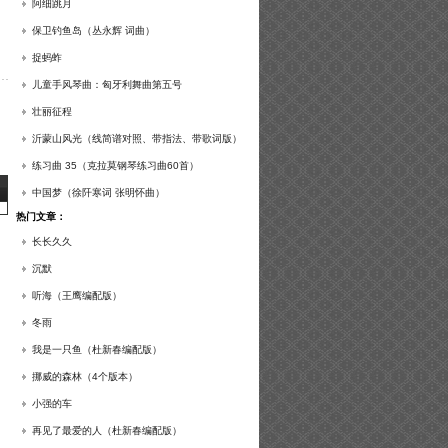
谱及练习提示）
阿细跳月
保卫钓鱼岛（丛永辉 词曲）
捉蚂蚱
儿童手风琴曲：匈牙利舞曲第五号
壮丽征程
沂蒙山风光（线简谱对照、带指法、带歌词版）
练习曲 35（克拉莫钢琴练习曲60首）
中国梦（徐阡寒词 张明怀曲）
热门文章：
长长久久
沉默
听海（王鹰编配版）
冬雨
我是一只鱼（杜新春编配版）
挪威的森林（4个版本）
小强的车
再见了最爱的人（杜新春编配版）