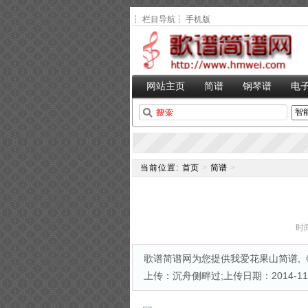
┆
栏目导航
┆
手机版
网站主页
简谱
钢琴谱
电
当前位置:
首页
>
简谱
>
时间
歌谱简谱网为您提供我爱花果山简谱,《
上传：沉舟侧畔过;上传日期：2014-11-1