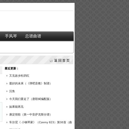
手风琴
总谱曲谱
返回首页
最近更新：
又见故乡杜鹃红
最好的未来（《弹吧音教》制谱）
沉鱼
今天我们要走了（唐联斌编配版）
如果能再见
康定情歌（第一中音萨克斯分谱）
车尔尼《 小钢琴家》（Czerny 823）第36首（曲