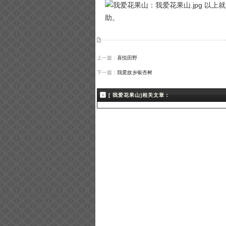
以上就
助。
上一篇：
喜悦田野
下一篇：
我爱故乡银杏树
[ 我爱花果山]相关文章：