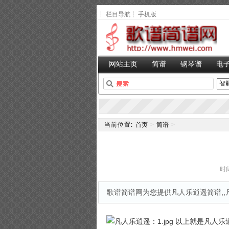
┆
栏目导航
┆
手机版
网站主页
简谱
钢琴谱
电
当前位置:
首页
>
简谱
>
时间
歌谱简谱网为您提供凡人乐逍遥简谱,,凡人乐
以上就是凡人乐逍