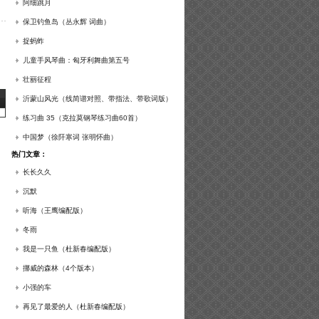
谱及练习提示）
阿细跳月
保卫钓鱼岛（丛永辉 词曲）
捉蚂蚱
儿童手风琴曲：匈牙利舞曲第五号
壮丽征程
沂蒙山风光（线简谱对照、带指法、带歌词版）
练习曲 35（克拉莫钢琴练习曲60首）
中国梦（徐阡寒词 张明怀曲）
热门文章：
长长久久
沉默
听海（王鹰编配版）
冬雨
我是一只鱼（杜新春编配版）
挪威的森林（4个版本）
小强的车
再见了最爱的人（杜新春编配版）