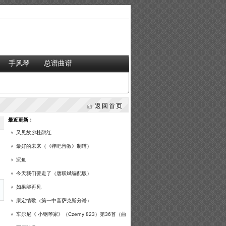
手风琴
总谱曲谱
返回首页
最近更新：
又见故乡杜鹃红
最好的未来（《弹吧音教》制谱）
沉鱼
今天我们要走了（唐联斌编配版）
如果能再见
康定情歌（第一中音萨克斯分谱）
车尔尼《 小钢琴家》（Czerny 823）第36首（曲