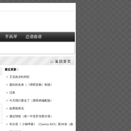
手风琴
总谱曲谱
返回首页
最近更新：
又见故乡杜鹃红
最好的未来（《弹吧音教》制谱）
沉鱼
今天我们要走了（唐联斌编配版）
如果能再见
康定情歌（第一中音萨克斯分谱）
车尔尼《 小钢琴家》（Czerny 823）第36首（曲