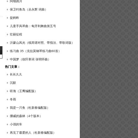
谱及练习提示）
阿细跳月
保卫钓鱼岛（丛永辉 词曲）
捉蚂蚱
儿童手风琴曲：匈牙利舞曲第五号
壮丽征程
沂蒙山风光（线简谱对照、带指法、带歌词版）
练习曲 35（克拉莫钢琴练习曲60首）
中国梦（徐阡寒词 张明怀曲）
热门文章：
长长久久
沉默
听海（王鹰编配版）
冬雨
我是一只鱼（杜新春编配版）
挪威的森林（4个版本）
小强的车
再见了最爱的人（杜新春编配版）