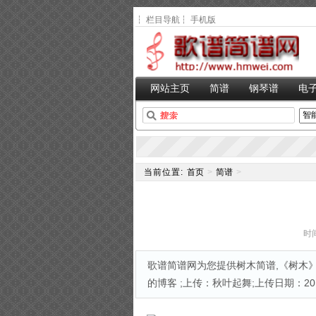
┆
栏目导航
┆
手机版
网站主页
简谱
钢琴谱
电
当前位置:
首页
>
简谱
>
时间
歌谱简谱网为您提供树木简谱,《树木》
的博客 ;上传：秋叶起舞;上传日期：2013-0