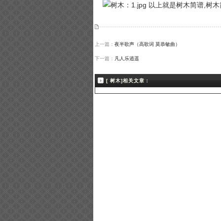
以上就是树木简谱,树木
上一篇：
夜半歌声（高歌词 莫恭敏曲）
下一篇：
凡人乐逍遥
[ 树木]相关文章：