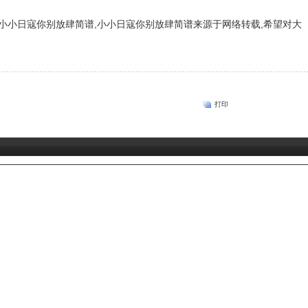
小小日寇你别放肆简谱,小小日寇你别放肆简谱来源于网络转载,希望对大
打印