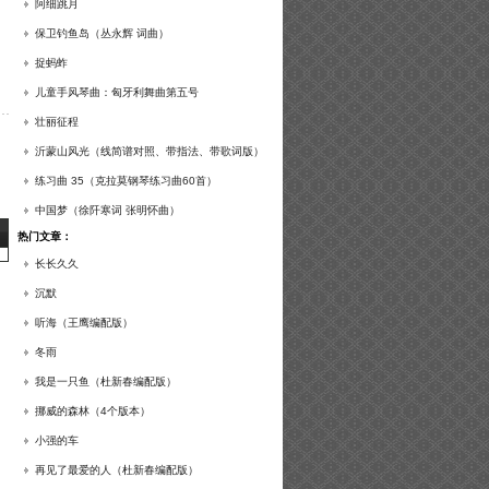
谱及练习提示）
阿细跳月
保卫钓鱼岛（丛永辉 词曲）
捉蚂蚱
儿童手风琴曲：匈牙利舞曲第五号
壮丽征程
沂蒙山风光（线简谱对照、带指法、带歌词版）
练习曲 35（克拉莫钢琴练习曲60首）
中国梦（徐阡寒词 张明怀曲）
热门文章：
长长久久
沉默
听海（王鹰编配版）
冬雨
我是一只鱼（杜新春编配版）
挪威的森林（4个版本）
小强的车
再见了最爱的人（杜新春编配版）