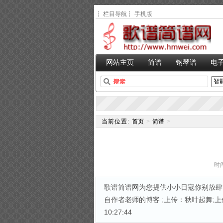
┆
栏目导航
┆
手机版
网站主页
简谱
钢琴谱
电
当前位置:
首页
>
简谱
>
时间
歌谱简谱网为您提供小小日寇你别放肆简
自作者老师的博客 ;上传：秋叶起舞;上传日
10:27:44