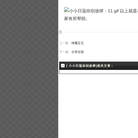
以上就是
家有所帮助。
上一篇：
情魔宝玉
下一篇：
分享甘甜
[ 小小日寇你别放肆]相关文章：