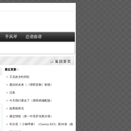
手风琴
总谱曲谱
返回首页
最近更新：
又见故乡杜鹃红
最好的未来（《弹吧音教》制谱）
沉鱼
今天我们要走了（唐联斌编配版）
如果能再见
康定情歌（第一中音萨克斯分谱）
车尔尼《 小钢琴家》（Czerny 823）第36首（曲