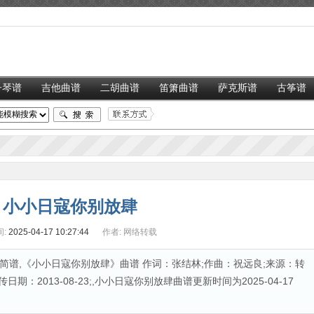
子琴谱
吉他曲谱
二胡曲谱
笛箫曲谱
萨克斯谱
古筝谱
小小日寇你别放肆
:
2025-04-17 10:27:44
作者:
网络转载
谱,《小小日寇你别放肆》曲谱 作词：张结林;作曲：祝远良;来源：转
期：2013-08-23;,小小日寇你别放肆曲谱更新时间为2025-04-17