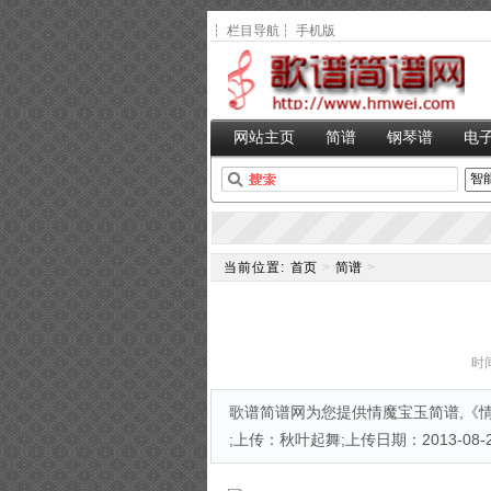
┆
栏目导航
┆
手机版
网站主页
简谱
钢琴谱
电
当前位置:
首页
>
简谱
>
时间
歌谱简谱网为您提供情魔宝玉简谱,《情
;上传：秋叶起舞;上传日期：2013-08-23