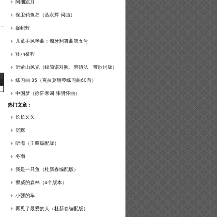
谱及练习提示）
阿细跳月
保卫钓鱼岛（丛永辉 词曲）
捉蚂蚱
儿童手风琴曲：匈牙利舞曲第五号
壮丽征程
沂蒙山风光（线简谱对照、带指法、带歌词版）
练习曲 35（克拉莫钢琴练习曲60首）
中国梦（徐阡寒词 张明怀曲）
热门文章：
长长久久
沉默
听海（王鹰编配版）
冬雨
我是一只鱼（杜新春编配版）
挪威的森林（4个版本）
小强的车
再见了最爱的人（杜新春编配版）