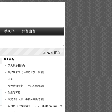
手风琴
总谱曲谱
返回首页
最近更新：
又见故乡杜鹃红
最好的未来（《弹吧音教》制谱）
沉鱼
今天我们要走了（唐联斌编配版）
如果能再见
康定情歌（第一中音萨克斯分谱）
车尔尼《 小钢琴家》（Czerny 823）第36首（曲