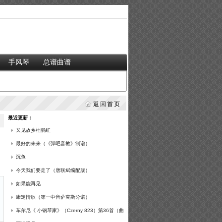
手风琴
总谱曲谱
返回首页
最近更新：
又见故乡杜鹃红
最好的未来（《弹吧音教》制谱）
沉鱼
今天我们要走了（唐联斌编配版）
如果能再见
康定情歌（第一中音萨克斯分谱）
车尔尼《 小钢琴家》（Czerny 823）第36首（曲