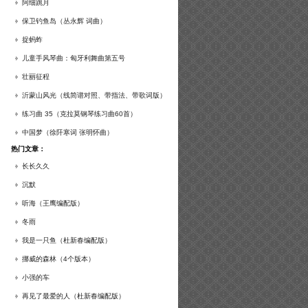
谱及练习提示）
阿细跳月
保卫钓鱼岛（丛永辉 词曲）
捉蚂蚱
儿童手风琴曲：匈牙利舞曲第五号
壮丽征程
沂蒙山风光（线简谱对照、带指法、带歌词版）
练习曲 35（克拉莫钢琴练习曲60首）
中国梦（徐阡寒词 张明怀曲）
热门文章：
长长久久
沉默
听海（王鹰编配版）
冬雨
我是一只鱼（杜新春编配版）
挪威的森林（4个版本）
小强的车
再见了最爱的人（杜新春编配版）