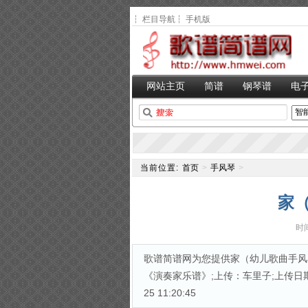
┆
栏目导航
┆
手机版
网站主页
简谱
钢琴谱
电
当前位置:
首页
>
手风琴
>
家
时间
歌谱简谱网为您提供家（幼儿歌曲手风
《演奏家乐谱》;上传：车里子;上传日期：2
25 11:20:45