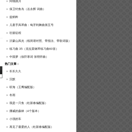
谱及练习提示）
阿细跳月
保卫钓鱼岛（丛永辉 词曲）
捉蚂蚱
儿童手风琴曲：匈牙利舞曲第五号
壮丽征程
沂蒙山风光（线简谱对照、带指法、带歌词版）
练习曲 35（克拉莫钢琴练习曲60首）
中国梦（徐阡寒词 张明怀曲）
热门文章：
长长久久
沉默
听海（王鹰编配版）
冬雨
我是一只鱼（杜新春编配版）
挪威的森林（4个版本）
小强的车
再见了最爱的人（杜新春编配版）