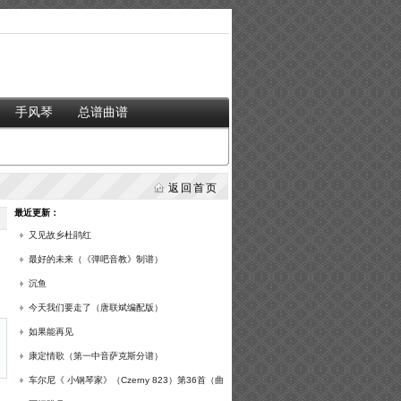
手风琴
总谱曲谱
返回首页
最近更新：
又见故乡杜鹃红
最好的未来（《弹吧音教》制谱）
沉鱼
今天我们要走了（唐联斌编配版）
如果能再见
康定情歌（第一中音萨克斯分谱）
车尔尼《 小钢琴家》（Czerny 823）第36首（曲