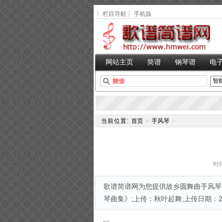
┆
栏目导航
┆
手机版
网站主页
简谱
钢琴谱
电
当前位置:
首页
>
手风琴
>
时间
歌谱简谱网为您提供故乡圆舞曲手风琴
琴曲集》;上传：秋叶起舞;上传日期：2017-