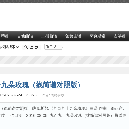
子琴谱
吉他曲谱
二胡曲谱
笛箫曲谱
萨克斯谱
古筝谱
十九朵玫瑰（线简谱对照版）
:
2025-07-29 10:30:25
作者:
网络转载
（线简谱对照版）萨克斯谱,《九百九十九朵玫瑰》曲谱 作曲：邰正宵;
;上传日期：2016-09-05;,九百九十九朵玫瑰（线简谱对照版）曲谱更