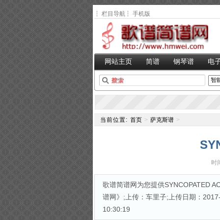
┆
栏目导航
┆
手机版
网站主页
简谱
钢琴谱
电
当前位置:
首页
>
萨克斯谱
>
SY
时间
歌谱简谱网为您提供SYNCOPATED AC
谱网》;上传：车里子;上传日期：2017-06-
10:30:19