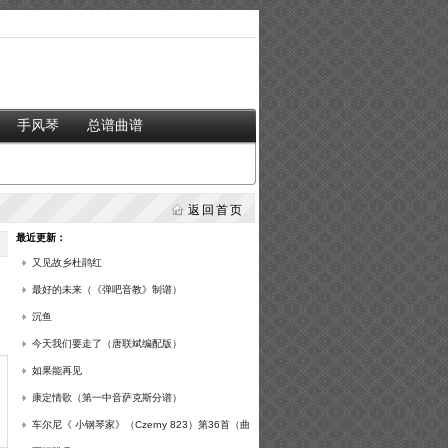
手风琴
总谱曲谱
返回首页
最近更新：
又见故乡杜鹃红
最好的未来（《弹吧音教》制谱）
沉鱼
今天我们要走了（唐联斌编配版）
如果能再见
康定情歌（第一中音萨克斯分谱）
车尔尼《 小钢琴家》（Czerny 823）第36首（曲