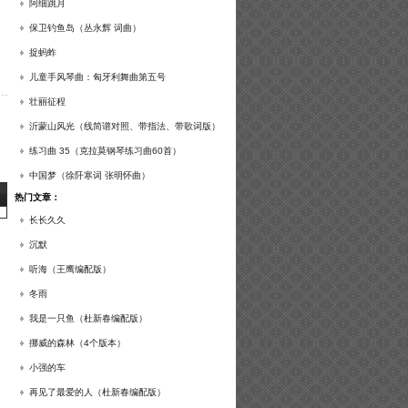
谱及练习提示）
阿细跳月
保卫钓鱼岛（丛永辉 词曲）
捉蚂蚱
儿童手风琴曲：匈牙利舞曲第五号
壮丽征程
沂蒙山风光（线简谱对照、带指法、带歌词版）
练习曲 35（克拉莫钢琴练习曲60首）
中国梦（徐阡寒词 张明怀曲）
热门文章：
长长久久
沉默
听海（王鹰编配版）
冬雨
我是一只鱼（杜新春编配版）
挪威的森林（4个版本）
小强的车
再见了最爱的人（杜新春编配版）