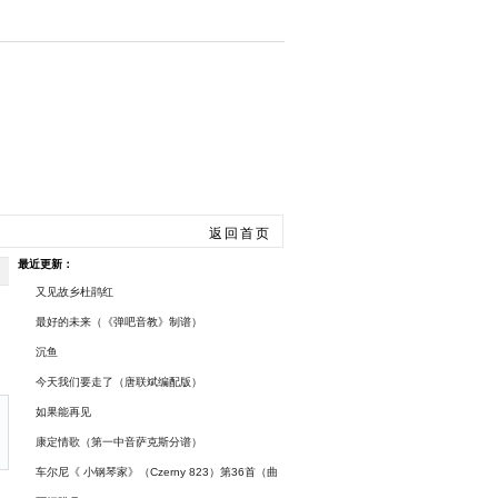
手风琴
总谱曲谱
返回首页
最近更新：
又见故乡杜鹃红
最好的未来（《弹吧音教》制谱）
沉鱼
今天我们要走了（唐联斌编配版）
如果能再见
康定情歌（第一中音萨克斯分谱）
车尔尼《 小钢琴家》（Czerny 823）第36首（曲