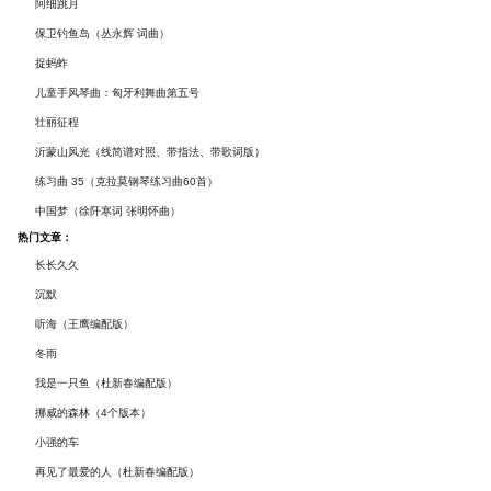
谱及练习提示）
阿细跳月
保卫钓鱼岛（丛永辉 词曲）
捉蚂蚱
儿童手风琴曲：匈牙利舞曲第五号
壮丽征程
沂蒙山风光（线简谱对照、带指法、带歌词版）
练习曲 35（克拉莫钢琴练习曲60首）
中国梦（徐阡寒词 张明怀曲）
热门文章：
长长久久
沉默
听海（王鹰编配版）
冬雨
我是一只鱼（杜新春编配版）
挪威的森林（4个版本）
小强的车
再见了最爱的人（杜新春编配版）