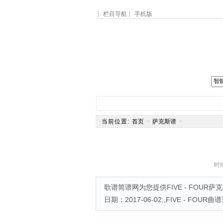
┆
栏目导航
┆
手机版
网站主页
简谱
钢琴谱
电
当前位置:
首页
>
萨克斯谱
>
时间
歌谱简谱网为您提供FIVE - FOUR萨
日期：2017-06-02;,FIVE - FOUR曲谱