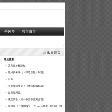
手风琴
总谱曲谱
返回首页
最近更新：
又见故乡杜鹃红
最好的未来（《弹吧音教》制谱）
沉鱼
今天我们要走了（唐联斌编配版）
如果能再见
康定情歌（第一中音萨克斯分谱）
车尔尼《 小钢琴家》（Czerny 823）第36首（曲