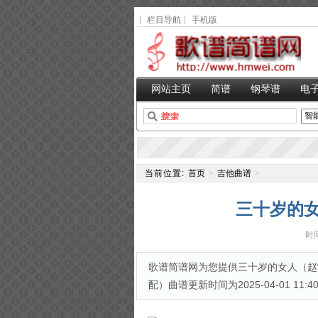
┆
栏目导航
┆
手机版
网站主页
简谱
钢琴谱
电
当前位置:
首页
>
吉他曲谱
>
三十岁的女
时间
歌谱简谱网为您提供三十岁的女人（赵雷
配）曲谱更新时间为2025-04-01 11:40