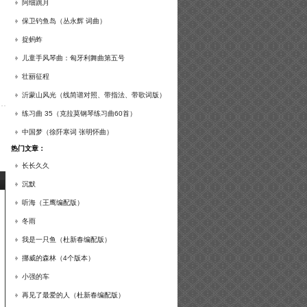
谱及练习提示）
阿细跳月
保卫钓鱼岛（丛永辉 词曲）
捉蚂蚱
儿童手风琴曲：匈牙利舞曲第五号
壮丽征程
沂蒙山风光（线简谱对照、带指法、带歌词版）
练习曲 35（克拉莫钢琴练习曲60首）
中国梦（徐阡寒词 张明怀曲）
热门文章：
长长久久
沉默
听海（王鹰编配版）
冬雨
我是一只鱼（杜新春编配版）
挪威的森林（4个版本）
小强的车
再见了最爱的人（杜新春编配版）