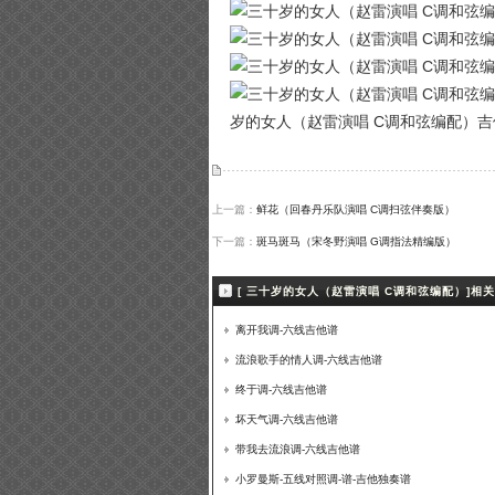
岁的女人（赵雷演唱 C调和弦编配）
上一篇：
鲜花（回春丹乐队演唱 C调扫弦伴奏版）
下一篇：
斑马斑马（宋冬野演唱 G调指法精编版）
[ 三十岁的女人（赵雷演唱 C调和弦编配）]相
离开我调-六线吉他谱
流浪歌手的情人调-六线吉他谱
终于调-六线吉他谱
坏天气调-六线吉他谱
带我去流浪调-六线吉他谱
小罗曼斯-五线对照调-谱-吉他独奏谱