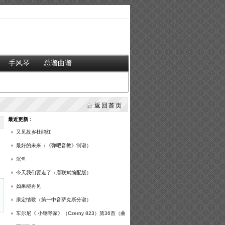
手风琴
总谱曲谱
返回首页
最近更新：
又见故乡杜鹃红
最好的未来（《弹吧音教》制谱）
沉鱼
今天我们要走了（唐联斌编配版）
如果能再见
康定情歌（第一中音萨克斯分谱）
车尔尼《 小钢琴家》（Czerny 823）第36首（曲