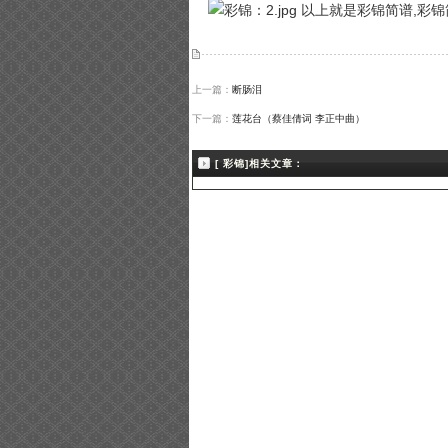
以上就是彩锦简谱,彩锦
上一篇：
断肠泪
下一篇：
莲花台（蔡佳倩词 李正中曲）
[ 彩锦]相关文章：