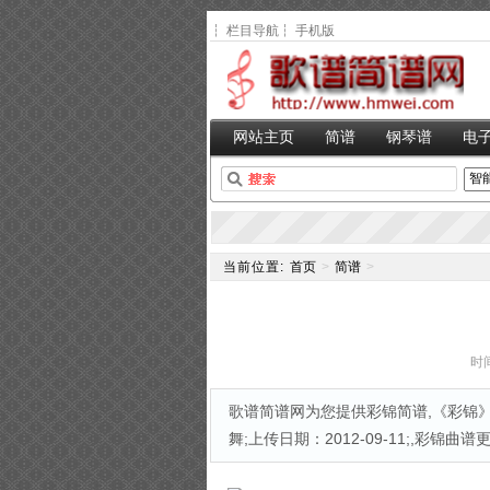
┆
栏目导航
┆
手机版
网站主页
简谱
钢琴谱
电
当前位置:
首页
>
简谱
>
时间
歌谱简谱网为您提供彩锦简谱,《彩锦》
舞;上传日期：2012-09-11;,彩锦曲谱更新时