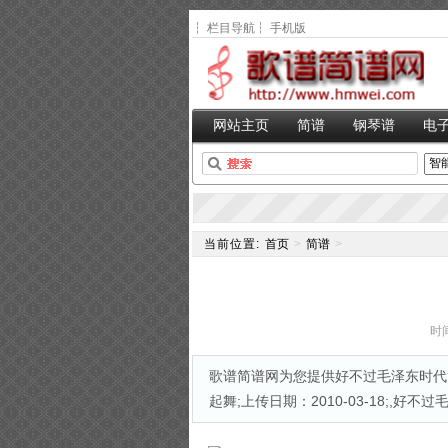
┆
栏目导航
┆
手机版
网站主页
简谱
钢琴谱
电
当前位置:
首页
>
简谱
>
时间
歌谱简谱网为您提供好不过毛泽东时代简
起舞;上传日期：2010-03-18;,好不过毛