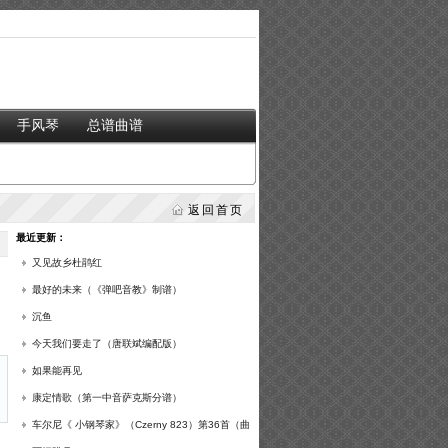
手风琴
总谱曲谱
返回首页
最近更新：
又见故乡杜鹃红
最好的未来（《弹吧音教》制谱）
沉鱼
今天我们要走了（唐联斌编配版）
如果能再见
康定情歌（第一中音萨克斯分谱）
车尔尼《 小钢琴家》（Czerny 823）第36首（曲