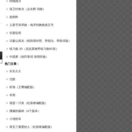
谱及练习提示）
阿细跳月
保卫钓鱼岛（丛永辉 词曲）
捉蚂蚱
儿童手风琴曲：匈牙利舞曲第五号
壮丽征程
沂蒙山风光（线简谱对照、带指法、带歌词版）
练习曲 35（克拉莫钢琴练习曲60首）
中国梦（徐阡寒词 张明怀曲）
热门文章：
长长久久
沉默
听海（王鹰编配版）
冬雨
我是一只鱼（杜新春编配版）
挪威的森林（4个版本）
小强的车
再见了最爱的人（杜新春编配版）