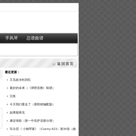
手风琴
总谱曲谱
返回首页
最近更新：
又见故乡杜鹃红
最好的未来（《弹吧音教》制谱）
沉鱼
今天我们要走了（唐联斌编配版）
如果能再见
康定情歌（第一中音萨克斯分谱）
车尔尼《 小钢琴家》（Czerny 823）第36首（曲