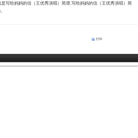
是写给妈妈的信（王优秀演唱）简谱,写给妈妈的信（王优秀演唱）简
助。
打印