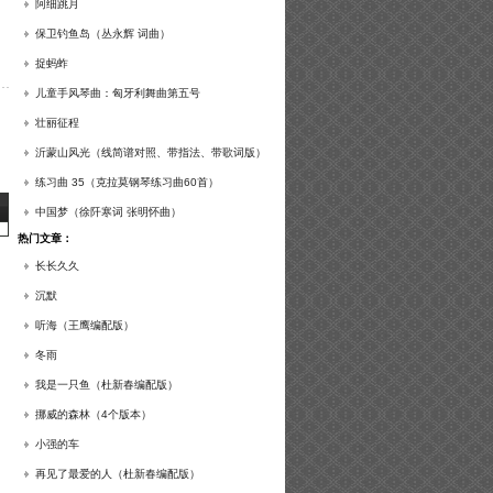
谱及练习提示）
阿细跳月
保卫钓鱼岛（丛永辉 词曲）
捉蚂蚱
儿童手风琴曲：匈牙利舞曲第五号
壮丽征程
沂蒙山风光（线简谱对照、带指法、带歌词版）
练习曲 35（克拉莫钢琴练习曲60首）
中国梦（徐阡寒词 张明怀曲）
热门文章：
长长久久
沉默
听海（王鹰编配版）
冬雨
我是一只鱼（杜新春编配版）
挪威的森林（4个版本）
小强的车
再见了最爱的人（杜新春编配版）