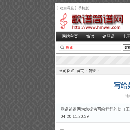
┆
栏目导航
┆
手机版
网站主页
简谱
钢琴谱
电
当前位置:
首页
>
简谱
>
写给
时间
歌谱简谱网为您提供写给妈妈的信（王优
04-20 11:20:39