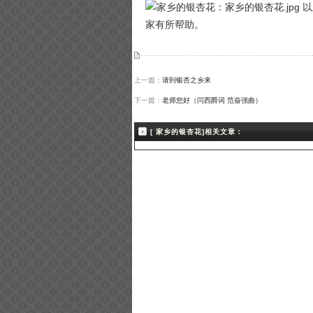
以
家有所帮助。
上一篇：
请到银杏之乡来
下一篇：
老师您好（闫西爵词 范奋强曲）
[ 家乡的银杏花]相关文章：