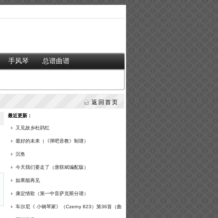
手风琴
总谱曲谱
返回首页
最近更新：
又见故乡杜鹃红
最好的未来（《弹吧音教》制谱）
沉鱼
今天我们要走了（唐联斌编配版）
如果能再见
康定情歌（第一中音萨克斯分谱）
车尔尼《 小钢琴家》（Czerny 823）第36首（曲