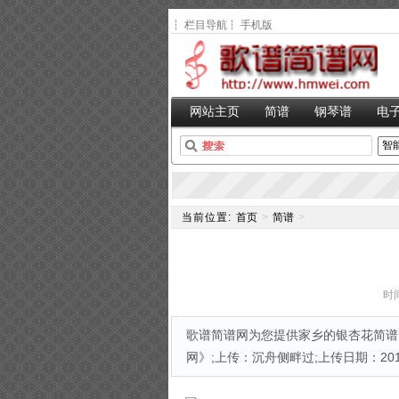
┆
栏目导航
┆
手机版
网站主页
简谱
钢琴谱
电
当前位置:
首页
>
简谱
>
时间
歌谱简谱网为您提供家乡的银杏花简谱,
网》;上传：沉舟侧畔过;上传日期：2014-1