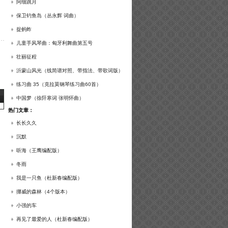
谱及练习提示）
阿细跳月
保卫钓鱼岛（丛永辉 词曲）
捉蚂蚱
儿童手风琴曲：匈牙利舞曲第五号
壮丽征程
沂蒙山风光（线简谱对照、带指法、带歌词版）
练习曲 35（克拉莫钢琴练习曲60首）
中国梦（徐阡寒词 张明怀曲）
热门文章：
长长久久
沉默
听海（王鹰编配版）
冬雨
我是一只鱼（杜新春编配版）
挪威的森林（4个版本）
小强的车
再见了最爱的人（杜新春编配版）