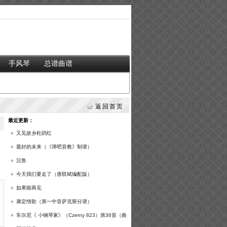
手风琴
总谱曲谱
返回首页
最近更新：
又见故乡杜鹃红
最好的未来（《弹吧音教》制谱）
沉鱼
今天我们要走了（唐联斌编配版）
如果能再见
康定情歌（第一中音萨克斯分谱）
车尔尼《 小钢琴家》（Czerny 823）第36首（曲