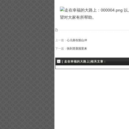
以
望对大家有所帮助。
上一篇：
心儿留在韶山冲
下一篇：
快到芙蓉国里来
[ 走在幸福的大路上]相关文章：