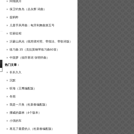
谱及练习提示）
阿细跳月
保卫钓鱼岛（丛永辉 词曲）
捉蚂蚱
儿童手风琴曲：匈牙利舞曲第五号
壮丽征程
沂蒙山风光（线简谱对照、带指法、带歌词版）
练习曲 35（克拉莫钢琴练习曲60首）
中国梦（徐阡寒词 张明怀曲）
热门文章：
长长久久
沉默
听海（王鹰编配版）
冬雨
我是一只鱼（杜新春编配版）
挪威的森林（4个版本）
小强的车
再见了最爱的人（杜新春编配版）