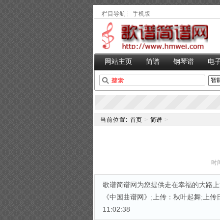
┆
栏目导航
┆
手机版
网站主页
简谱
钢琴谱
电
当前位置:
首页
>
简谱
>
时间
歌谱简谱网为您提供走在幸福的大路上简
《中国曲谱网》;上传：秋叶起舞;上传日期：
11:02:38