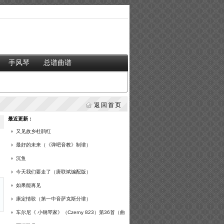
手风琴
总谱曲谱
返回首页
最近更新：
又见故乡杜鹃红
最好的未来（《弹吧音教》制谱）
沉鱼
今天我们要走了（唐联斌编配版）
如果能再见
康定情歌（第一中音萨克斯分谱）
车尔尼《 小钢琴家》（Czerny 823）第36首（曲