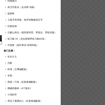
谱及练习提示）
阿细跳月
保卫钓鱼岛（丛永辉 词曲）
捉蚂蚱
儿童手风琴曲：匈牙利舞曲第五号
壮丽征程
沂蒙山风光（线简谱对照、带指法、带歌词版）
练习曲 35（克拉莫钢琴练习曲60首）
中国梦（徐阡寒词 张明怀曲）
热门文章：
长长久久
沉默
听海（王鹰编配版）
冬雨
我是一只鱼（杜新春编配版）
挪威的森林（4个版本）
小强的车
再见了最爱的人（杜新春编配版）