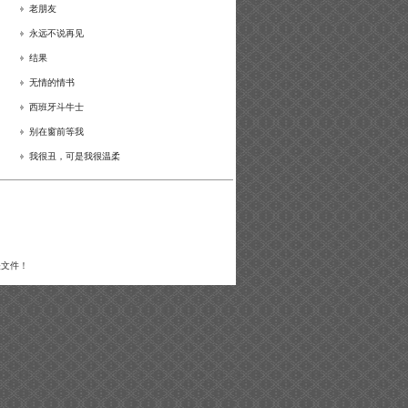
老朋友
永远不说再见
结果
无情的情书
西班牙斗牛士
别在窗前等我
我很丑，可是我很温柔
关文件！