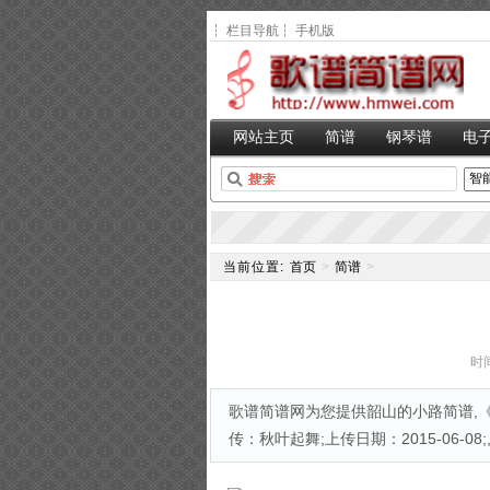
┆
栏目导航
┆
手机版
网站主页
简谱
钢琴谱
电
当前位置:
首页
>
简谱
>
时间
歌谱简谱网为您提供韶山的小路简谱,《
传：秋叶起舞;上传日期：2015-06-08;,