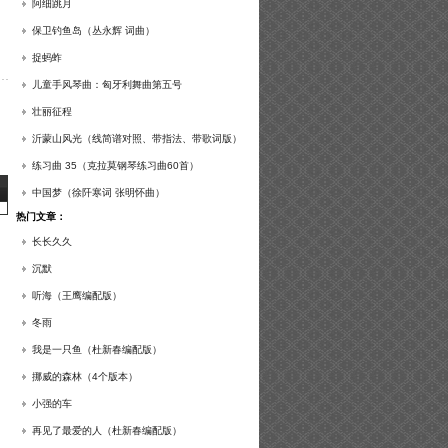
谱及练习提示）
阿细跳月
保卫钓鱼岛（丛永辉 词曲）
捉蚂蚱
儿童手风琴曲：匈牙利舞曲第五号
壮丽征程
沂蒙山风光（线简谱对照、带指法、带歌词版）
练习曲 35（克拉莫钢琴练习曲60首）
中国梦（徐阡寒词 张明怀曲）
热门文章：
长长久久
沉默
听海（王鹰编配版）
冬雨
我是一只鱼（杜新春编配版）
挪威的森林（4个版本）
小强的车
再见了最爱的人（杜新春编配版）