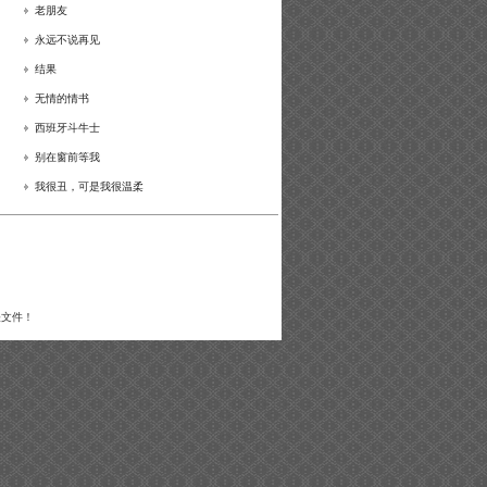
老朋友
永远不说再见
结果
无情的情书
西班牙斗牛士
别在窗前等我
我很丑，可是我很温柔
关文件！