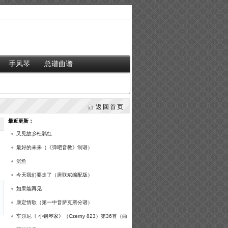
手风琴
总谱曲谱
返回首页
最近更新：
又见故乡杜鹃红
最好的未来（《弹吧音教》制谱）
沉鱼
今天我们要走了（唐联斌编配版）
如果能再见
康定情歌（第一中音萨克斯分谱）
车尔尼《 小钢琴家》（Czerny 823）第36首（曲