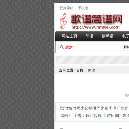
┆
栏目导航
┆
手机版
网站主页
简谱
钢琴谱
电
当前位置:
首页
>
简谱
>
时间
歌谱简谱网为您提供同为祖国洒汗水简谱
谱网》;上传：秋叶起舞;上传日期：2015-0