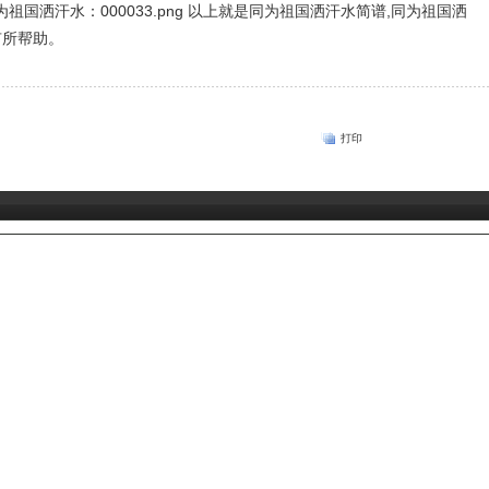
以上就是同为祖国洒汗水简谱,同为祖国洒
有所帮助。
打印