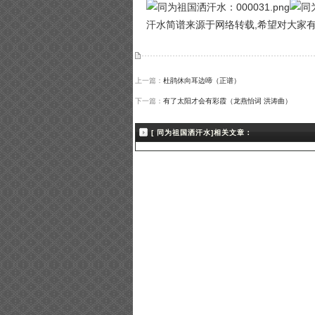
汗水简谱来源于网络转载,希望对大家
上一篇：
杜鹃休向耳边啼（正谱）
下一篇：
有了太阳才会有彩霞（龙燕怡词 洪涛曲）
[ 同为祖国洒汗水]相关文章：