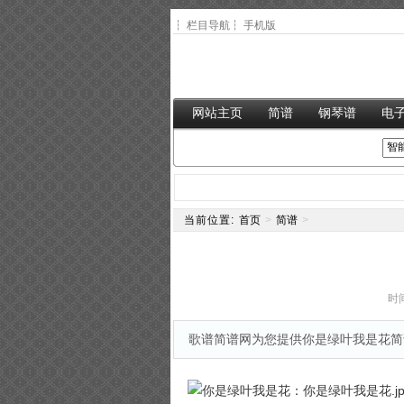
┆
栏目导航
┆
手机版
网站主页
简谱
钢琴谱
电
当前位置:
首页
>
简谱
>
时间
歌谱简谱网为您提供你是绿叶我是花简谱,,你