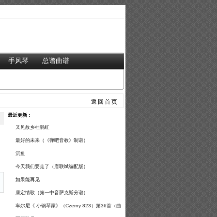
手风琴
总谱曲谱
返回首页
最近更新：
又见故乡杜鹃红
最好的未来（《弹吧音教》制谱）
沉鱼
今天我们要走了（唐联斌编配版）
如果能再见
康定情歌（第一中音萨克斯分谱）
车尔尼《 小钢琴家》（Czerny 823）第36首（曲