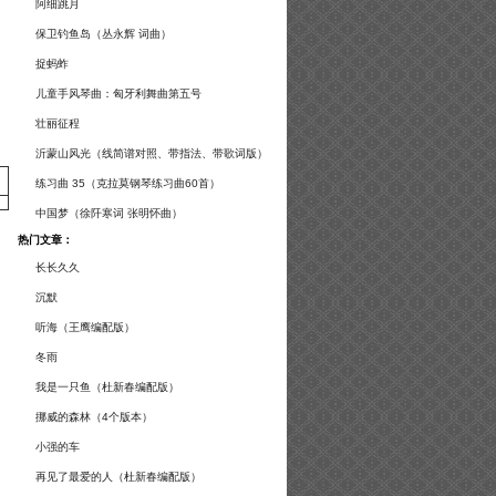
谱及练习提示）
阿细跳月
保卫钓鱼岛（丛永辉 词曲）
捉蚂蚱
儿童手风琴曲：匈牙利舞曲第五号
壮丽征程
沂蒙山风光（线简谱对照、带指法、带歌词版）
练习曲 35（克拉莫钢琴练习曲60首）
中国梦（徐阡寒词 张明怀曲）
热门文章：
长长久久
沉默
听海（王鹰编配版）
冬雨
我是一只鱼（杜新春编配版）
挪威的森林（4个版本）
小强的车
再见了最爱的人（杜新春编配版）