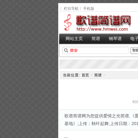
┆
栏目导航
┆
手机版
网站主页
简谱
钢琴谱
电
当前位置:
首页
>
简谱
>
时间
歌谱简谱网为您提供爱情之光简谱,《爱
基地》;上传：秋叶起舞;上传日期：2011-0