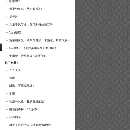
谱及练习提示）
阿细跳月
保卫钓鱼岛（丛永辉 词曲）
捉蚂蚱
儿童手风琴曲：匈牙利舞曲第五号
壮丽征程
沂蒙山风光（线简谱对照、带指法、带歌词版）
练习曲 35（克拉莫钢琴练习曲60首）
中国梦（徐阡寒词 张明怀曲）
热门文章：
长长久久
沉默
听海（王鹰编配版）
冬雨
我是一只鱼（杜新春编配版）
挪威的森林（4个版本）
小强的车
再见了最爱的人（杜新春编配版）