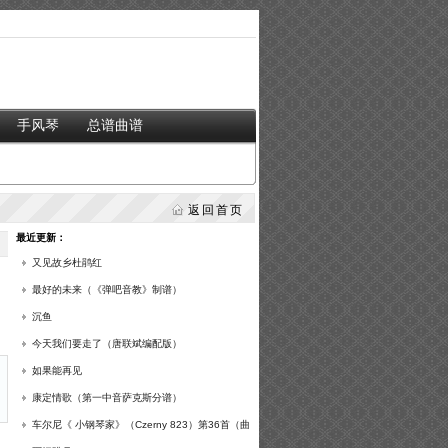
手风琴
总谱曲谱
返回首页
最近更新：
又见故乡杜鹃红
最好的未来（《弹吧音教》制谱）
沉鱼
今天我们要走了（唐联斌编配版）
如果能再见
康定情歌（第一中音萨克斯分谱）
车尔尼《 小钢琴家》（Czerny 823）第36首（曲