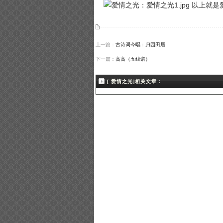
以上就是
上一篇：
古诗词今唱：归园田居
下一篇：
高高（五线谱）
[ 爱情之光]相关文章：