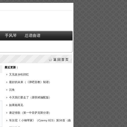
手风琴
总谱曲谱
返回首页
最近更新：
又见故乡杜鹃红
最好的未来（《弹吧音教》制谱）
沉鱼
今天我们要走了（唐联斌编配版）
如果能再见
康定情歌（第一中音萨克斯分谱）
车尔尼《 小钢琴家》（Czerny 823）第36首（曲