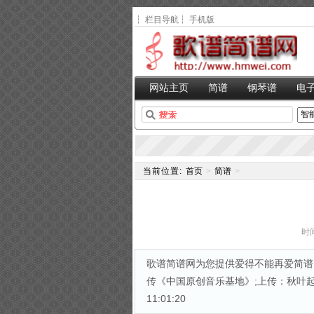
┆
栏目导航
┆
手机版
网站主页
简谱
钢琴谱
电
当前位置:
首页
>
简谱
>
时间
歌谱简谱网为您提供爱得不能再爱简谱,
传《中国原创音乐基地》;上传：秋叶起舞;上
11:01:20