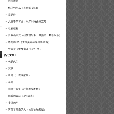
谱及练习提示）
阿细跳月
保卫钓鱼岛（丛永辉 词曲）
捉蚂蚱
儿童手风琴曲：匈牙利舞曲第五号
壮丽征程
沂蒙山风光（线简谱对照、带指法、带歌词版）
练习曲 35（克拉莫钢琴练习曲60首）
中国梦（徐阡寒词 张明怀曲）
热门文章：
长长久久
沉默
听海（王鹰编配版）
冬雨
我是一只鱼（杜新春编配版）
挪威的森林（4个版本）
小强的车
再见了最爱的人（杜新春编配版）