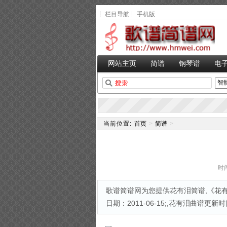
┆
栏目导航
┆
手机版
网站主页
简谱
钢琴谱
电
当前位置:
首页
>
简谱
>
时间
歌谱简谱网为您提供花有泪简谱,《花有
日期：2011-06-15;,花有泪曲谱更新时间为2