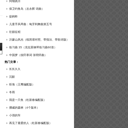
谱及练习提示）
阿细跳月
保卫钓鱼岛（丛永辉 词曲）
捉蚂蚱
儿童手风琴曲：匈牙利舞曲第五号
壮丽征程
沂蒙山风光（线简谱对照、带指法、带歌词版）
练习曲 35（克拉莫钢琴练习曲60首）
中国梦（徐阡寒词 张明怀曲）
热门文章：
长长久久
沉默
听海（王鹰编配版）
冬雨
我是一只鱼（杜新春编配版）
挪威的森林（4个版本）
小强的车
再见了最爱的人（杜新春编配版）