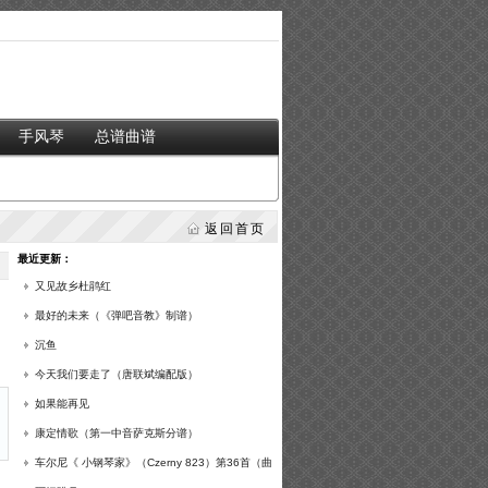
手风琴
总谱曲谱
返回首页
最近更新：
又见故乡杜鹃红
最好的未来（《弹吧音教》制谱）
沉鱼
今天我们要走了（唐联斌编配版）
如果能再见
康定情歌（第一中音萨克斯分谱）
车尔尼《 小钢琴家》（Czerny 823）第36首（曲