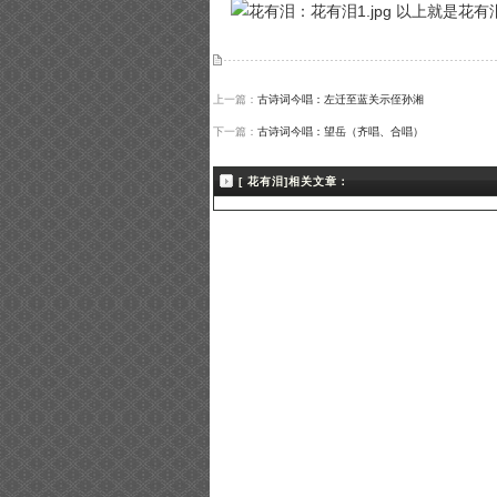
以上就是花有泪
上一篇：
古诗词今唱：左迁至蓝关示侄孙湘
下一篇：
古诗词今唱：望岳（齐唱、合唱）
[ 花有泪]相关文章：