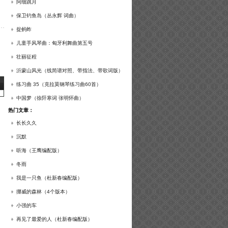
谱及练习提示）
阿细跳月
保卫钓鱼岛（丛永辉 词曲）
捉蚂蚱
儿童手风琴曲：匈牙利舞曲第五号
壮丽征程
沂蒙山风光（线简谱对照、带指法、带歌词版）
练习曲 35（克拉莫钢琴练习曲60首）
中国梦（徐阡寒词 张明怀曲）
热门文章：
长长久久
沉默
听海（王鹰编配版）
冬雨
我是一只鱼（杜新春编配版）
挪威的森林（4个版本）
小强的车
再见了最爱的人（杜新春编配版）