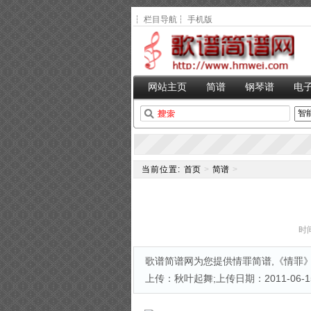
┆
栏目导航
┆
手机版
网站主页
简谱
钢琴谱
电
当前位置:
首页
>
简谱
>
时间
歌谱简谱网为您提供情罪简谱,《情罪》
上传：秋叶起舞;上传日期：2011-06-15;