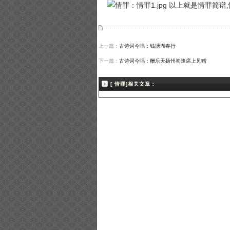
以上就是情罪简谱,
上一篇：
古诗词今唱：钱塘湖春行
下一篇：
古诗词今唱：酬乐天扬州初逢席上见赠
[ 情罪]相关文章：