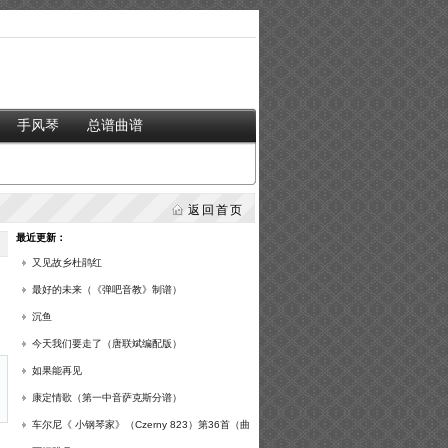
手风琴
总谱曲谱
返回首页
最近更新：
又见故乡杜鹃红
最好的未来（《弹吧音教》制谱）
沉鱼
今天我们要走了（唐联斌编配版）
如果能再见
康定情歌（第一中音萨克斯分谱）
车尔尼《 小钢琴家》（Czerny 823）第36首（曲