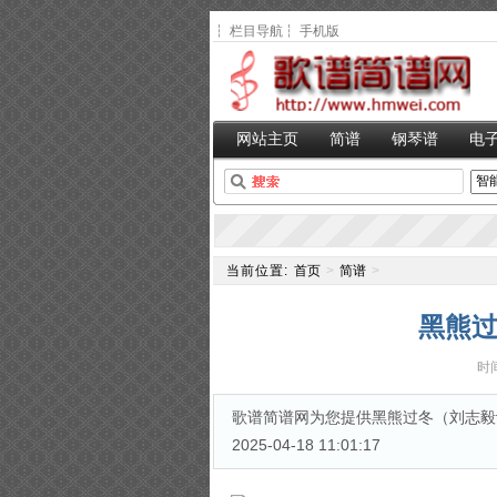
┆
栏目导航
┆
手机版
网站主页
简谱
钢琴谱
电
当前位置:
首页
>
简谱
>
黑熊过
时间
歌谱简谱网为您提供黑熊过冬（刘志毅词
2025-04-18 11:01:17