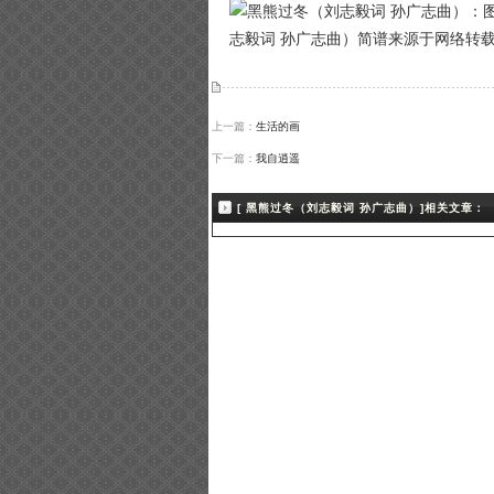
志毅词 孙广志曲）简谱来源于网络转载
上一篇：
生活的画
下一篇：
我自逍遥
[ 黑熊过冬（刘志毅词 孙广志曲）]相关文章：