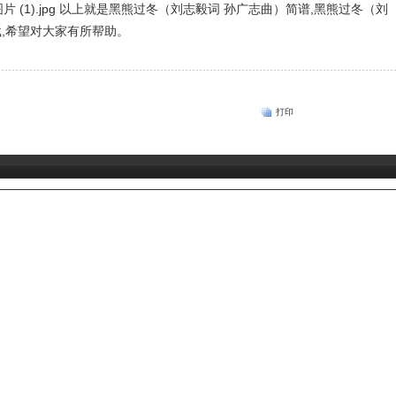
以上就是黑熊过冬（刘志毅词 孙广志曲）简谱,黑熊过冬（刘
,希望对大家有所帮助。
打印