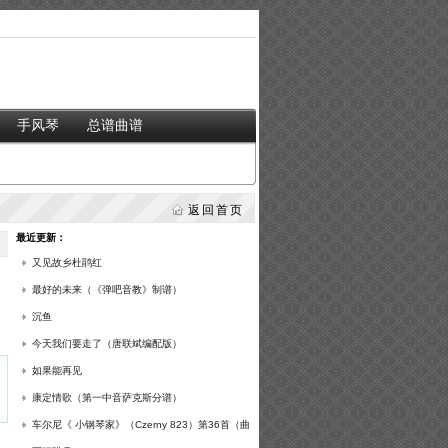
手风琴
总谱曲谱
返回首页
最近更新：
又见故乡杜鹃红
最好的未来（《弹吧音教》制谱）
沉鱼
今天我们要走了（唐联斌编配版）
如果能再见
康定情歌（第一中音萨克斯分谱）
车尔尼《 小钢琴家》（Czerny 823）第36首（曲