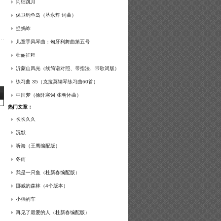
谱及练习提示）
阿细跳月
保卫钓鱼岛（丛永辉 词曲）
捉蚂蚱
儿童手风琴曲：匈牙利舞曲第五号
壮丽征程
沂蒙山风光（线简谱对照、带指法、带歌词版）
练习曲 35（克拉莫钢琴练习曲60首）
中国梦（徐阡寒词 张明怀曲）
热门文章：
长长久久
沉默
听海（王鹰编配版）
冬雨
我是一只鱼（杜新春编配版）
挪威的森林（4个版本）
小强的车
再见了最爱的人（杜新春编配版）