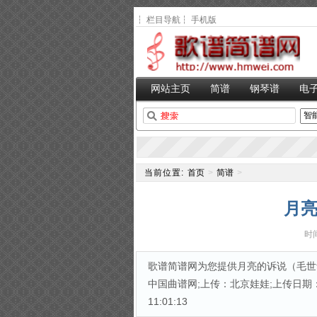
┆
栏目导航
┆
手机版
网站主页
简谱
钢琴谱
电
当前位置:
首页
>
简谱
>
月亮
时间
歌谱简谱网为您提供月亮的诉说（毛世华
中国曲谱网;上传：北京娃娃;上传日期：20
11:01:13