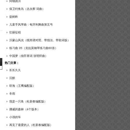
谱及练习提示）
阿细跳月
保卫钓鱼岛（丛永辉 词曲）
捉蚂蚱
儿童手风琴曲：匈牙利舞曲第五号
壮丽征程
沂蒙山风光（线简谱对照、带指法、带歌词版）
练习曲 35（克拉莫钢琴练习曲60首）
中国梦（徐阡寒词 张明怀曲）
热门文章：
长长久久
沉默
听海（王鹰编配版）
冬雨
我是一只鱼（杜新春编配版）
挪威的森林（4个版本）
小强的车
再见了最爱的人（杜新春编配版）