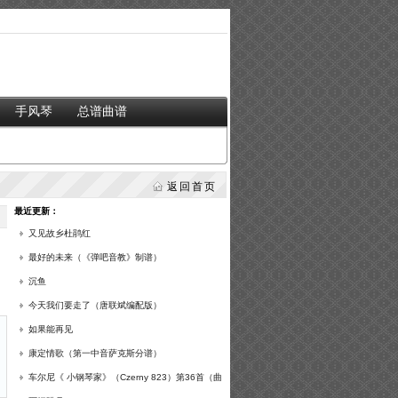
手风琴
总谱曲谱
返回首页
最近更新：
又见故乡杜鹃红
最好的未来（《弹吧音教》制谱）
沉鱼
今天我们要走了（唐联斌编配版）
如果能再见
康定情歌（第一中音萨克斯分谱）
车尔尼《 小钢琴家》（Czerny 823）第36首（曲