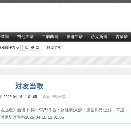
子琴谱
吉他曲谱
二胡曲谱
笛箫曲谱
萨克斯谱
古筝谱
対友当歌
:
2025-04-18 11:01:05
作者:
网络转载
友当歌》曲谱 作词：李严;作曲：赵晓南;来源：原创作品;上传：车里
更新时间为2025-04-18 11:01:05