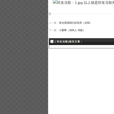
以上就是対友当歌简
上一篇：
星光洒满我们的营房（合唱）
下一篇：
小蜜蜂（清闲人 词曲）
[ 対友当歌]相关文章：