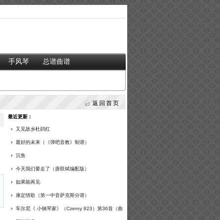
手风琴
总谱曲谱
返回首页
最近更新：
又见故乡杜鹃红
最好的未来（《弹吧音教》制谱）
沉鱼
今天我们要走了（唐联斌编配版）
如果能再见
康定情歌（第一中音萨克斯分谱）
车尔尼《 小钢琴家》（Czerny 823）第36首（曲