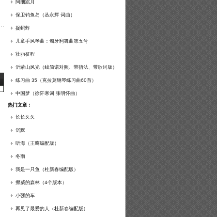
谱及练习提示）
阿细跳月
保卫钓鱼岛（丛永辉 词曲）
捉蚂蚱
儿童手风琴曲：匈牙利舞曲第五号
壮丽征程
沂蒙山风光（线简谱对照、带指法、带歌词版）
练习曲 35（克拉莫钢琴练习曲60首）
中国梦（徐阡寒词 张明怀曲）
热门文章：
长长久久
沉默
听海（王鹰编配版）
冬雨
我是一只鱼（杜新春编配版）
挪威的森林（4个版本）
小强的车
再见了最爱的人（杜新春编配版）