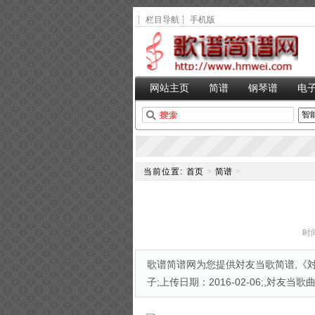
┆
栏目导航
┆
手机版
网站主页
简谱
钢琴谱
电
当前位置:
首页
>
简谱
>
时间
歌谱简谱网为您提供対友当歌简谱,《対
子;上传日期：2016-02-06;,対友当歌曲谱