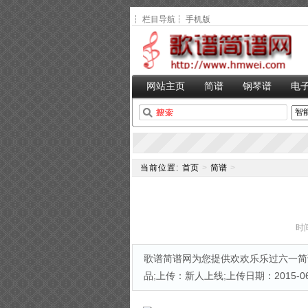
┆
栏目导航
┆
手机版
网站主页
简谱
钢琴谱
电
当前位置:
首页
>
简谱
>
时间
歌谱简谱网为您提供欢欢乐乐过六一简谱
品;上传：新人上线;上传日期：2015-06-