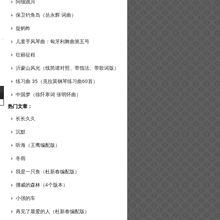
谱及练习提示）
阿细跳月
保卫钓鱼岛（丛永辉 词曲）
捉蚂蚱
儿童手风琴曲：匈牙利舞曲第五号
壮丽征程
沂蒙山风光（线简谱对照、带指法、带歌词版）
练习曲 35（克拉莫钢琴练习曲60首）
中国梦（徐阡寒词 张明怀曲）
热门文章：
长长久久
沉默
听海（王鹰编配版）
冬雨
我是一只鱼（杜新春编配版）
挪威的森林（4个版本）
小强的车
再见了最爱的人（杜新春编配版）