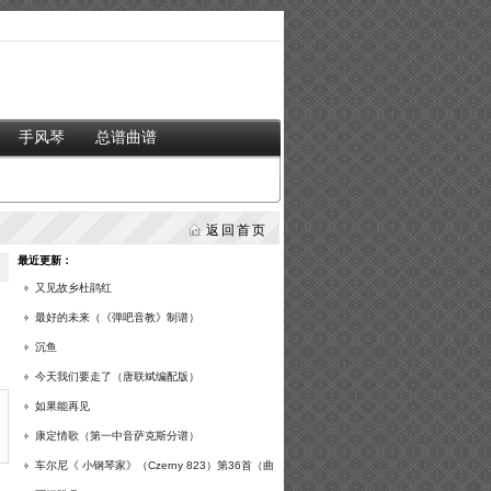
手风琴
总谱曲谱
返回首页
最近更新：
又见故乡杜鹃红
最好的未来（《弹吧音教》制谱）
沉鱼
今天我们要走了（唐联斌编配版）
如果能再见
康定情歌（第一中音萨克斯分谱）
车尔尼《 小钢琴家》（Czerny 823）第36首（曲