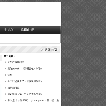
手风琴
总谱曲谱
返回首页
最近更新：
又见故乡杜鹃红
最好的未来（《弹吧音教》制谱）
沉鱼
今天我们要走了（唐联斌编配版）
如果能再见
康定情歌（第一中音萨克斯分谱）
车尔尼《 小钢琴家》（Czerny 823）第36首（曲