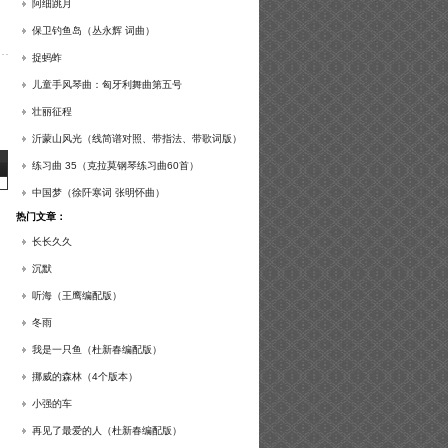
谱及练习提示）
阿细跳月
保卫钓鱼岛（丛永辉 词曲）
捉蚂蚱
儿童手风琴曲：匈牙利舞曲第五号
壮丽征程
沂蒙山风光（线简谱对照、带指法、带歌词版）
练习曲 35（克拉莫钢琴练习曲60首）
中国梦（徐阡寒词 张明怀曲）
热门文章：
长长久久
沉默
听海（王鹰编配版）
冬雨
我是一只鱼（杜新春编配版）
挪威的森林（4个版本）
小强的车
再见了最爱的人（杜新春编配版）