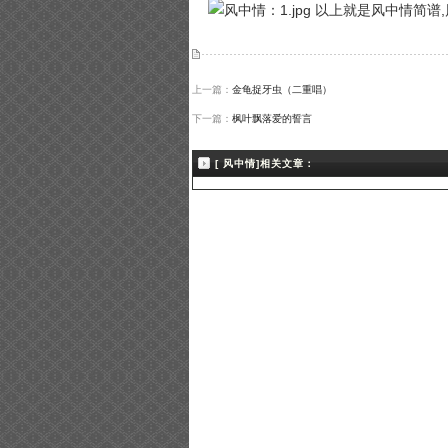
以上就是风中情简谱,
上一篇：
金龟捉牙虫（二重唱）
下一篇：
枫叶飘落爱的誓言
[ 风中情]相关文章：