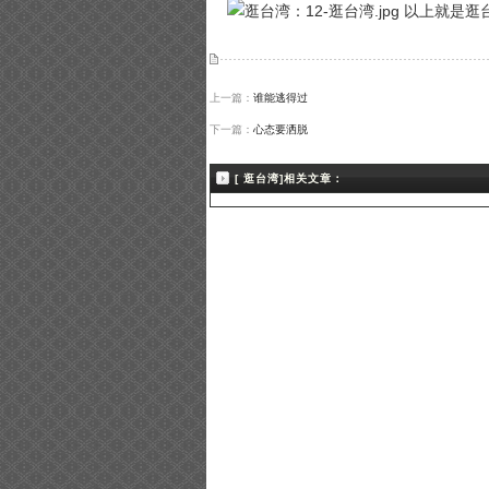
以上就是逛台
上一篇：
谁能逃得过
下一篇：
心态要洒脱
[ 逛台湾]相关文章：