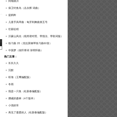
谱及练习提示）
阿细跳月
保卫钓鱼岛（丛永辉 词曲）
捉蚂蚱
儿童手风琴曲：匈牙利舞曲第五号
壮丽征程
沂蒙山风光（线简谱对照、带指法、带歌词版）
练习曲 35（克拉莫钢琴练习曲60首）
中国梦（徐阡寒词 张明怀曲）
热门文章：
长长久久
沉默
听海（王鹰编配版）
冬雨
我是一只鱼（杜新春编配版）
挪威的森林（4个版本）
小强的车
再见了最爱的人（杜新春编配版）