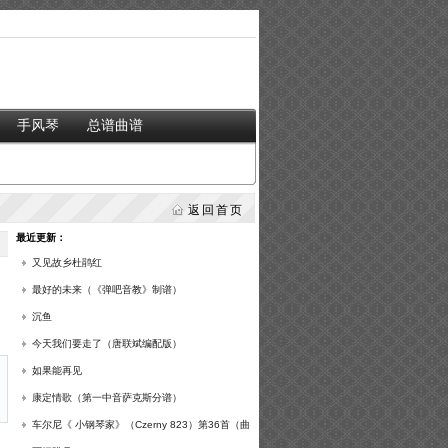
手风琴
总谱曲谱
返回首页
最近更新：
又见故乡杜鹃红
最好的未来（《弹吧音教》制谱）
沉鱼
今天我们要走了（唐联斌编配版）
如果能再见
康定情歌（第一中音萨克斯分谱）
车尔尼《 小钢琴家》（Czerny 823）第36首（曲