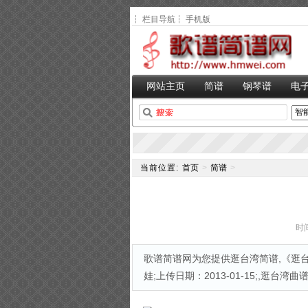
┆
栏目导航
┆
手机版
网站主页
简谱
钢琴谱
电
当前位置:
首页
>
简谱
>
时间
歌谱简谱网为您提供逛台湾简谱,《逛台
娃;上传日期：2013-01-15;,逛台湾曲谱更