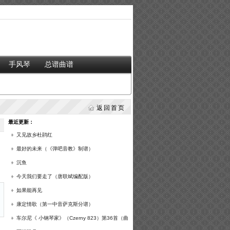
手风琴
总谱曲谱
返回首页
最近更新：
又见故乡杜鹃红
最好的未来（《弹吧音教》制谱）
沉鱼
今天我们要走了（唐联斌编配版）
如果能再见
康定情歌（第一中音萨克斯分谱）
车尔尼《 小钢琴家》（Czerny 823）第36首（曲