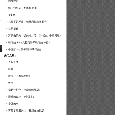
谱及练习提示）
阿细跳月
保卫钓鱼岛（丛永辉 词曲）
捉蚂蚱
儿童手风琴曲：匈牙利舞曲第五号
壮丽征程
沂蒙山风光（线简谱对照、带指法、带歌词版）
练习曲 35（克拉莫钢琴练习曲60首）
中国梦（徐阡寒词 张明怀曲）
热门文章：
长长久久
沉默
听海（王鹰编配版）
冬雨
我是一只鱼（杜新春编配版）
挪威的森林（4个版本）
小强的车
再见了最爱的人（杜新春编配版）