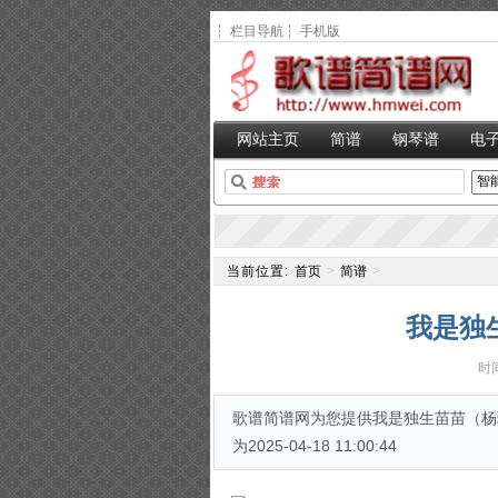
┆
栏目导航
┆
手机版
网站主页
简谱
钢琴谱
电
当前位置:
首页
>
简谱
>
我是独
时间
歌谱简谱网为您提供我是独生苗苗（杨瑞
为2025-04-18 11:00:44