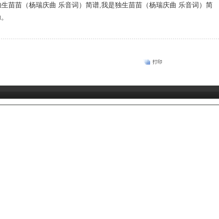
生苗苗（杨瑞庆曲 乐音词）简谱,我是独生苗苗（杨瑞庆曲 乐音词）简
助。
打印
：