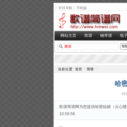
┆
栏目导航
┆
手机版
网站主页
简谱
钢琴谱
电
当前位置:
首页
>
简谱
>
哈
时间
歌谱简谱网为您提供哈密姑娘（云心随风演
10:59:56