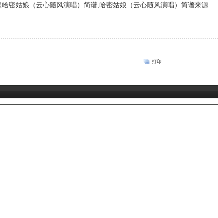
哈密姑娘（云心随风演唱）简谱,哈密姑娘（云心随风演唱）简谱来源
打印