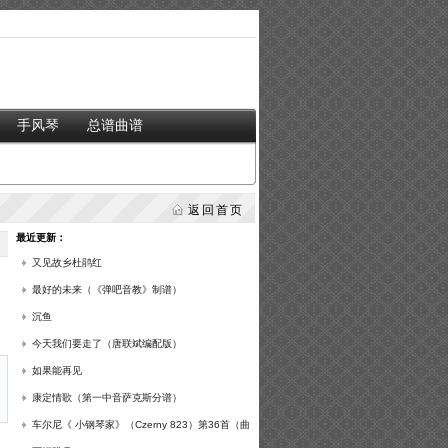
手风琴
总谱曲谱
返回首页
最近更新：
又见故乡杜鹃红
最好的未来（《弹吧音教》制谱）
沉鱼
今天我们要走了（唐联斌编配版）
如果能再见
康定情歌（第一中音萨克斯分谱）
车尔尼《 小钢琴家》（Czerny 823）第36首（曲