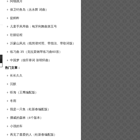
谱及练习提示）
阿细跳月
保卫钓鱼岛（丛永辉 词曲）
捉蚂蚱
儿童手风琴曲：匈牙利舞曲第五号
壮丽征程
沂蒙山风光（线简谱对照、带指法、带歌词版）
练习曲 35（克拉莫钢琴练习曲60首）
中国梦（徐阡寒词 张明怀曲）
热门文章：
长长久久
沉默
听海（王鹰编配版）
冬雨
我是一只鱼（杜新春编配版）
挪威的森林（4个版本）
小强的车
再见了最爱的人（杜新春编配版）