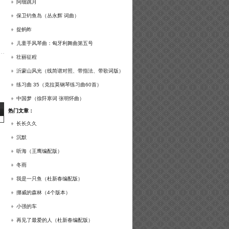
谱及练习提示）
阿细跳月
保卫钓鱼岛（丛永辉 词曲）
捉蚂蚱
儿童手风琴曲：匈牙利舞曲第五号
壮丽征程
沂蒙山风光（线简谱对照、带指法、带歌词版）
练习曲 35（克拉莫钢琴练习曲60首）
中国梦（徐阡寒词 张明怀曲）
热门文章：
长长久久
沉默
听海（王鹰编配版）
冬雨
我是一只鱼（杜新春编配版）
挪威的森林（4个版本）
小强的车
再见了最爱的人（杜新春编配版）