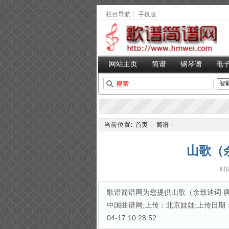
┆
栏目导航
┆
手机版
网站主页
简谱
钢琴谱
电
当前位置:
首页
>
简谱
>
山歌（
时间
歌谱简谱网为您提供山歌（余致迪词 唐
中国曲谱网;上传：北京娃娃;上传日期：2
04-17 10:28:52