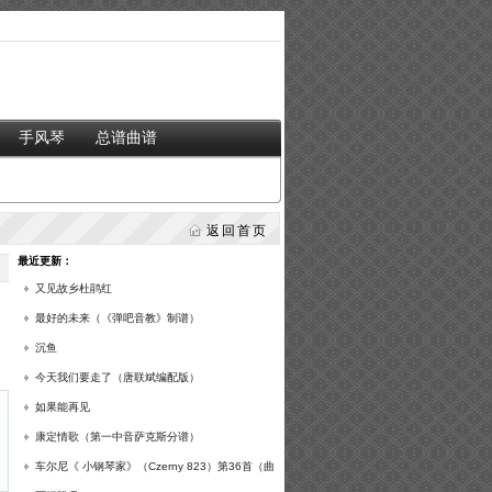
手风琴
总谱曲谱
返回首页
最近更新：
又见故乡杜鹃红
最好的未来（《弹吧音教》制谱）
沉鱼
今天我们要走了（唐联斌编配版）
如果能再见
康定情歌（第一中音萨克斯分谱）
车尔尼《 小钢琴家》（Czerny 823）第36首（曲