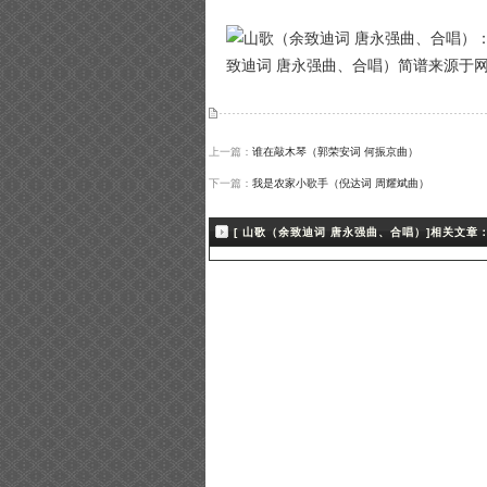
致迪词 唐永强曲、合唱）简谱来源于
上一篇：
谁在敲木琴（郭荣安词 何振京曲）
下一篇：
我是农家小歌手（倪达词 周耀斌曲）
[ 山歌（余致迪词 唐永强曲、合唱）]相关文章