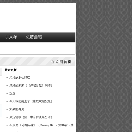
手风琴
总谱曲谱
返回首页
最近更新：
又见故乡杜鹃红
最好的未来（《弹吧音教》制谱）
沉鱼
今天我们要走了（唐联斌编配版）
如果能再见
康定情歌（第一中音萨克斯分谱）
车尔尼《 小钢琴家》（Czerny 823）第36首（曲