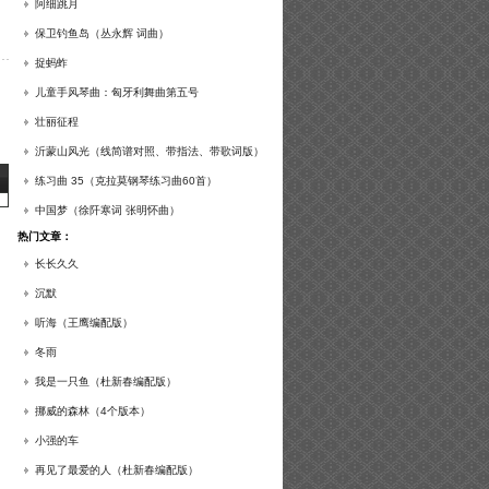
谱及练习提示）
阿细跳月
保卫钓鱼岛（丛永辉 词曲）
捉蚂蚱
儿童手风琴曲：匈牙利舞曲第五号
壮丽征程
沂蒙山风光（线简谱对照、带指法、带歌词版）
练习曲 35（克拉莫钢琴练习曲60首）
中国梦（徐阡寒词 张明怀曲）
热门文章：
长长久久
沉默
听海（王鹰编配版）
冬雨
我是一只鱼（杜新春编配版）
挪威的森林（4个版本）
小强的车
再见了最爱的人（杜新春编配版）