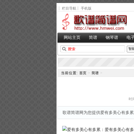
┆
栏目导航
┆
手机版
网站主页
简谱
钢琴谱
电
当前位置:
首页
>
简谱
>
时间
歌谱简谱网为您提供爱有多美心有多累简谱,,