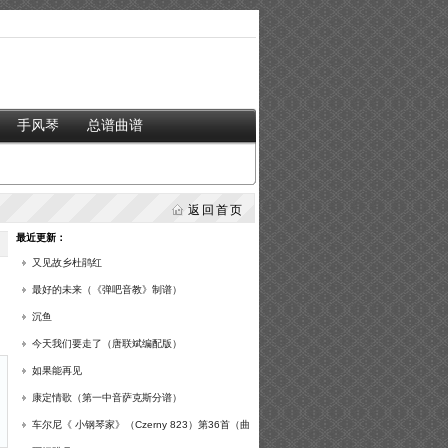
手风琴
总谱曲谱
返回首页
最近更新：
又见故乡杜鹃红
最好的未来（《弹吧音教》制谱）
沉鱼
今天我们要走了（唐联斌编配版）
如果能再见
康定情歌（第一中音萨克斯分谱）
车尔尼《 小钢琴家》（Czerny 823）第36首（曲