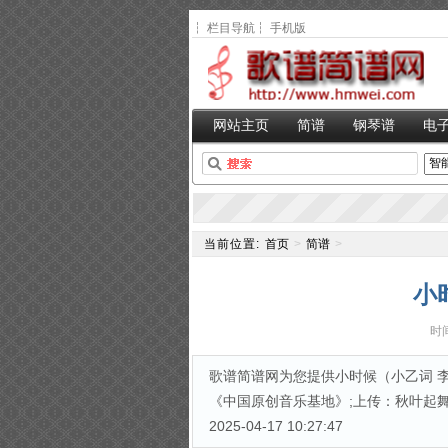
┆
栏目导航
┆
手机版
网站主页
简谱
钢琴谱
电
当前位置:
首页
>
简谱
>
小
时间
歌谱简谱网为您提供小时候（小乙词 李
《中国原创音乐基地》;上传：秋叶起舞;上
2025-04-17 10:27:47