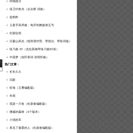
谱及练习提示）
阿细跳月
保卫钓鱼岛（丛永辉 词曲）
捉蚂蚱
儿童手风琴曲：匈牙利舞曲第五号
壮丽征程
沂蒙山风光（线简谱对照、带指法、带歌词版）
练习曲 35（克拉莫钢琴练习曲60首）
中国梦（徐阡寒词 张明怀曲）
热门文章：
长长久久
沉默
听海（王鹰编配版）
冬雨
我是一只鱼（杜新春编配版）
挪威的森林（4个版本）
小强的车
再见了最爱的人（杜新春编配版）