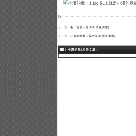
以上就是小溪的歌简
上一篇：
有一首歌（唐涛词 傅克明曲）
下一篇：
小屋的蜡烛（郭文策词 傅克明曲）
[ 小溪的歌]相关文章：