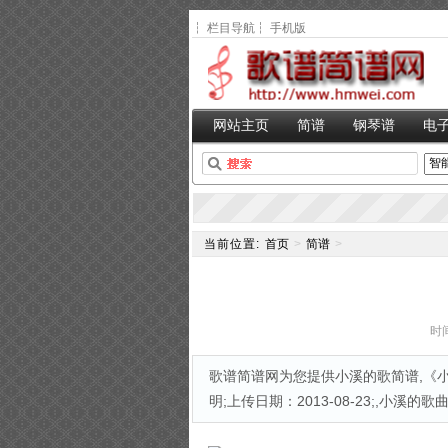
┆
栏目导航
┆
手机版
网站主页
简谱
钢琴谱
电
当前位置:
首页
>
简谱
>
时间
歌谱简谱网为您提供小溪的歌简谱,《小
明;上传日期：2013-08-23;,小溪的歌曲谱