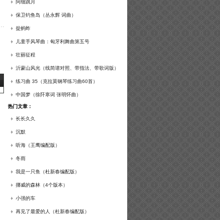
谱及练习提示）
阿细跳月
保卫钓鱼岛（丛永辉 词曲）
捉蚂蚱
儿童手风琴曲：匈牙利舞曲第五号
壮丽征程
沂蒙山风光（线简谱对照、带指法、带歌词版）
练习曲 35（克拉莫钢琴练习曲60首）
中国梦（徐阡寒词 张明怀曲）
热门文章：
长长久久
沉默
听海（王鹰编配版）
冬雨
我是一只鱼（杜新春编配版）
挪威的森林（4个版本）
小强的车
再见了最爱的人（杜新春编配版）