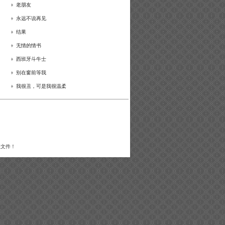
老朋友
永远不说再见
结果
无情的情书
西班牙斗牛士
别在窗前等我
我很丑，可是我很温柔
关文件！