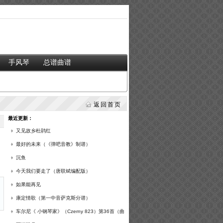
手风琴
总谱曲谱
返回首页
最近更新：
又见故乡杜鹃红
最好的未来（《弹吧音教》制谱）
沉鱼
今天我们要走了（唐联斌编配版）
如果能再见
康定情歌（第一中音萨克斯分谱）
车尔尼《 小钢琴家》（Czerny 823）第36首（曲