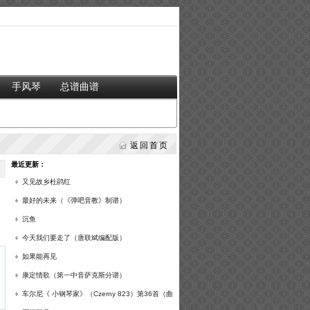
手风琴
总谱曲谱
返回首页
最近更新：
又见故乡杜鹃红
最好的未来（《弹吧音教》制谱）
沉鱼
今天我们要走了（唐联斌编配版）
如果能再见
康定情歌（第一中音萨克斯分谱）
车尔尼《 小钢琴家》（Czerny 823）第36首（曲