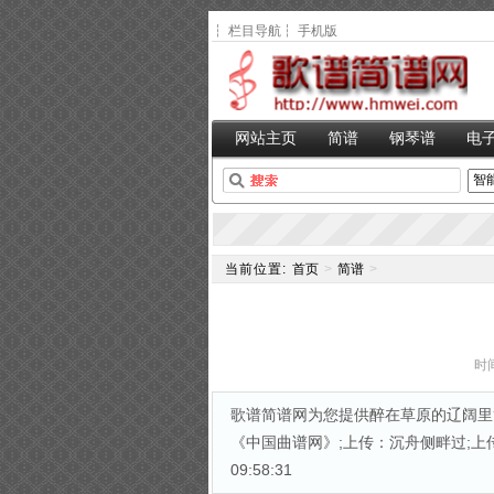
┆
栏目导航
┆
手机版
网站主页
简谱
钢琴谱
电
当前位置:
首页
>
简谱
>
时间
歌谱简谱网为您提供醉在草原的辽阔里简
《中国曲谱网》;上传：沉舟侧畔过;上传日期
09:58:31