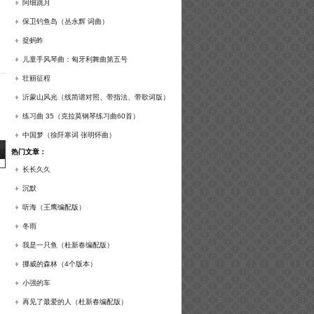
谱及练习提示）
阿细跳月
保卫钓鱼岛（丛永辉 词曲）
捉蚂蚱
儿童手风琴曲：匈牙利舞曲第五号
壮丽征程
沂蒙山风光（线简谱对照、带指法、带歌词版）
练习曲 35（克拉莫钢琴练习曲60首）
中国梦（徐阡寒词 张明怀曲）
热门文章：
长长久久
沉默
听海（王鹰编配版）
冬雨
我是一只鱼（杜新春编配版）
挪威的森林（4个版本）
小强的车
再见了最爱的人（杜新春编配版）