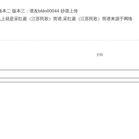
版本二
版本三：谱友bfdn00044 抄谱上传
上就是采红菱（江苏民歌）简谱,采红菱（江苏民歌）简谱来源于网络
打印