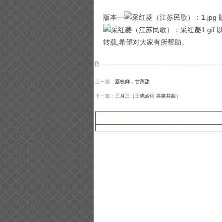
版本一
以
转载,希望对大家有所帮助。
上一篇：
荔枝鲜，甘蔗甜
下一篇：
三月三（王晓岭词 谷建芬曲）
[ 采红菱（江苏民歌）]相关文章：