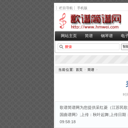
┆
栏目导航
┆
手机版
网站主页
简谱
钢琴谱
电
当前位置:
首页
>
简谱
>
时间
歌谱简谱网为您提供采红菱（江苏民歌）
国曲谱网》;上传：秋叶起舞;上传日期：20
09:58:18