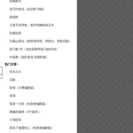
谱及练习提示）
阿细跳月
保卫钓鱼岛（丛永辉 词曲）
捉蚂蚱
儿童手风琴曲：匈牙利舞曲第五号
壮丽征程
沂蒙山风光（线简谱对照、带指法、带歌词版）
练习曲 35（克拉莫钢琴练习曲60首）
中国梦（徐阡寒词 张明怀曲）
热门文章：
长长久久
沉默
听海（王鹰编配版）
冬雨
我是一只鱼（杜新春编配版）
挪威的森林（4个版本）
小强的车
再见了最爱的人（杜新春编配版）