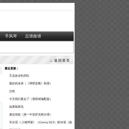
手风琴
总谱曲谱
返回首页
最近更新：
又见故乡杜鹃红
最好的未来（《弹吧音教》制谱）
沉鱼
今天我们要走了（唐联斌编配版）
如果能再见
康定情歌（第一中音萨克斯分谱）
车尔尼《 小钢琴家》（Czerny 823）第36首（曲