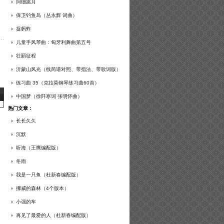
谱及练习提示）
阿细跳月
保卫钓鱼岛（丛永辉 词曲）
捉蚂蚱
儿童手风琴曲：匈牙利舞曲第五号
壮丽征程
沂蒙山风光（线简谱对照、带指法、带歌词版）
练习曲 35（克拉莫钢琴练习曲60首）
中国梦（徐阡寒词 张明怀曲）
热门文章：
长长久久
沉默
听海（王鹰编配版）
冬雨
我是一只鱼（杜新春编配版）
挪威的森林（4个版本）
小强的车
再见了最爱的人（杜新春编配版）