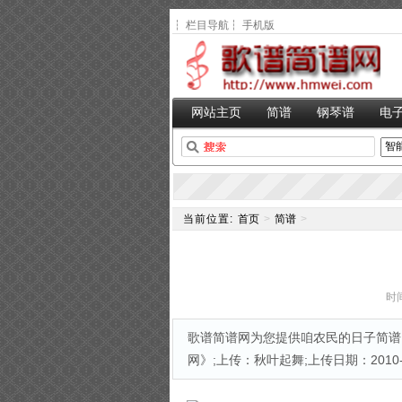
┆
栏目导航
┆
手机版
网站主页
简谱
钢琴谱
电
当前位置:
首页
>
简谱
>
时间
歌谱简谱网为您提供咱农民的日子简谱,
网》;上传：秋叶起舞;上传日期：2010-12