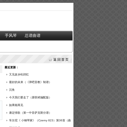
手风琴
总谱曲谱
返回首页
最近更新：
又见故乡杜鹃红
最好的未来（《弹吧音教》制谱）
沉鱼
今天我们要走了（唐联斌编配版）
如果能再见
康定情歌（第一中音萨克斯分谱）
车尔尼《 小钢琴家》（Czerny 823）第36首（曲