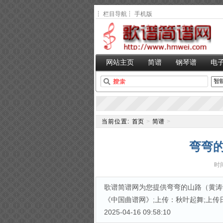
┆
栏目导航
┆
手机版
网站主页
简谱
钢琴谱
电
当前位置:
首页
>
简谱
>
弯弯
时间
歌谱简谱网为您提供弯弯的山路（黄涛词
《中国曲谱网》;上传：秋叶起舞;上传日
2025-04-16 09:58:10