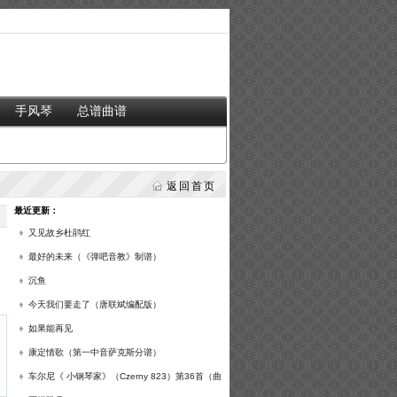
手风琴
总谱曲谱
返回首页
最近更新：
又见故乡杜鹃红
最好的未来（《弹吧音教》制谱）
沉鱼
今天我们要走了（唐联斌编配版）
如果能再见
康定情歌（第一中音萨克斯分谱）
车尔尼《 小钢琴家》（Czerny 823）第36首（曲