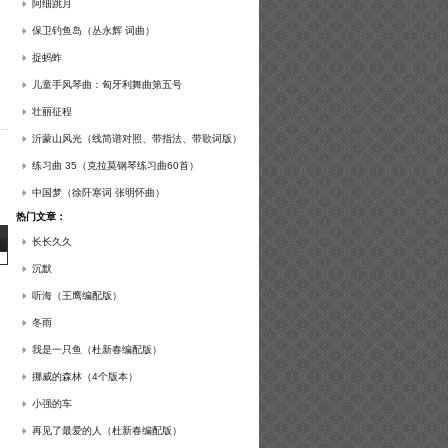
谱及练习提示）
阿细跳月
保卫钓鱼岛（丛永辉 词曲）
捉蚂蚱
儿童手风琴曲：匈牙利舞曲第五号
壮丽征程
沂蒙山风光（线简谱对照、带指法、带歌词版）
练习曲 35（克拉莫钢琴练习曲60首）
中国梦（徐阡寒词 张明怀曲）
热门文章：
长长久久
沉默
听海（王鹰编配版）
冬雨
我是一只鱼（杜新春编配版）
挪威的森林（4个版本）
小强的车
再见了最爱的人（杜新春编配版）