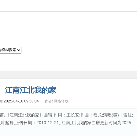
子琴谱
吉他曲谱
二胡曲谱
笛箫曲谱
萨克斯谱
古筝谱
江南江北我的家
:
2025-04-16 09:58:04
作者:
网络转载
,《江南江北我的家》曲谱 作词：王长安;作曲：盘龙;演唱(奏)：雷佳;
舞;上传日期：2010-12-21;,江南江北我的家曲谱更新时间为2025-