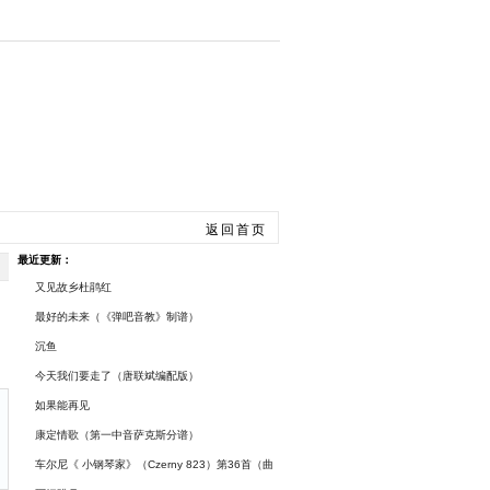
手风琴
总谱曲谱
返回首页
最近更新：
又见故乡杜鹃红
最好的未来（《弹吧音教》制谱）
沉鱼
今天我们要走了（唐联斌编配版）
如果能再见
康定情歌（第一中音萨克斯分谱）
车尔尼《 小钢琴家》（Czerny 823）第36首（曲