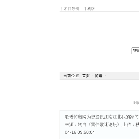
┆
栏目导航
┆
手机版
网站主页
简谱
钢琴谱
电
当前位置:
首页
>
简谱
>
时间
歌谱简谱网为您提供江南江北我的家简谱
来源：转自《雷佳歌迷论坛》;上传：秋叶起
04-16 09:58:04