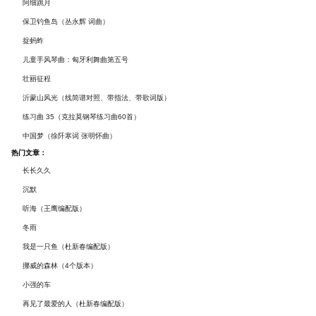
谱及练习提示）
阿细跳月
保卫钓鱼岛（丛永辉 词曲）
捉蚂蚱
儿童手风琴曲：匈牙利舞曲第五号
壮丽征程
沂蒙山风光（线简谱对照、带指法、带歌词版）
练习曲 35（克拉莫钢琴练习曲60首）
中国梦（徐阡寒词 张明怀曲）
热门文章：
长长久久
沉默
听海（王鹰编配版）
冬雨
我是一只鱼（杜新春编配版）
挪威的森林（4个版本）
小强的车
再见了最爱的人（杜新春编配版）