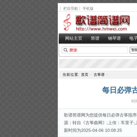
┆
栏目导航
┆
手机版
网站主页
简谱
钢琴谱
电
当前位置:
首页
>
古筝谱
>
每日必弹古
时间
歌谱简谱网为您提供每日必弹古筝指序
源：转自《古筝曲网》;上传：车里子;上传
新时间为2025-04-06 10:08:25