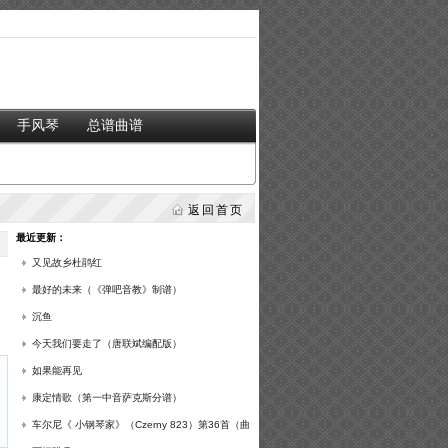
手风琴
总谱曲谱
返回首页
最近更新：
又见故乡杜鹃红
最好的未来（《弹吧音教》制谱）
沉鱼
今天我们要走了（唐联斌编配版）
如果能再见
康定情歌（第一中音萨克斯分谱）
车尔尼《 小钢琴家》（Czerny 823）第36首（曲