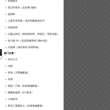
谱及练习提示）
阿细跳月
保卫钓鱼岛（丛永辉 词曲）
捉蚂蚱
儿童手风琴曲：匈牙利舞曲第五号
壮丽征程
沂蒙山风光（线简谱对照、带指法、带歌词版）
练习曲 35（克拉莫钢琴练习曲60首）
中国梦（徐阡寒词 张明怀曲）
热门文章：
长长久久
沉默
听海（王鹰编配版）
冬雨
我是一只鱼（杜新春编配版）
挪威的森林（4个版本）
小强的车
再见了最爱的人（杜新春编配版）