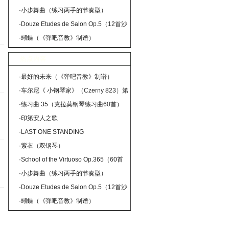
钢琴高级练习曲·45）
·
小步舞曲（练习两手的节奏型）
·
Douze Etudes de Salon Op.5（12首沙
龙练习曲·9）
·
蝴蝶（《弹吧音教》制谱）
热点内容
·
最好的未来（《弹吧音教》制谱）
·
车尔尼《 小钢琴家》（Czerny 823）第
36首（曲谱及练习提示）
·
练习曲 35（克拉莫钢琴练习曲60首）
·
印第安人之歌
·
LAST ONE STANDING
·
紫衣（双钢琴）
·
School of the Virtuoso Op.365（60首
钢琴高级练习曲·45）
·
小步舞曲（练习两手的节奏型）
·
Douze Etudes de Salon Op.5（12首沙
龙练习曲·9）
·
蝴蝶（《弹吧音教》制谱）