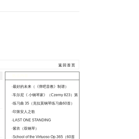
手风琴
总谱曲谱
返回首页
热点内容
·
最好的未来（《弹吧音教》制谱）
·
车尔尼《 小钢琴家》（Czerny 823）第
36首（曲谱及练习提示）
·
练习曲 35（克拉莫钢琴练习曲60首）
·
印第安人之歌
·
LAST ONE STANDING
·
紫衣（双钢琴）
·
School of the Virtuoso Op.365（60首