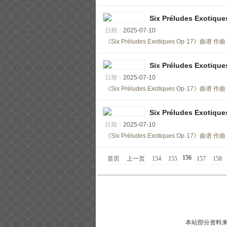
Six Préludes Exot
日期：
2025-07-10
《Six Préludes Exotiques Op·17
Six Préludes Exot
日期：
2025-07-10
《Six Préludes Exotiques Op·17
Six Préludes Exot
日期：
2025-07-10
《Six Préludes Exotiques Op·17
156
首页
上一页
154
155
157
158
本站部分资料