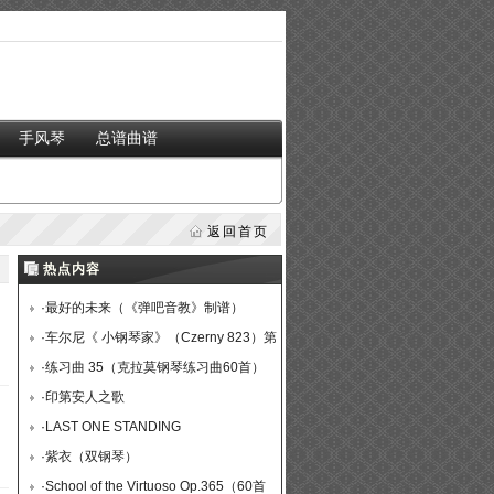
手风琴
总谱曲谱
返回首页
热点内容
·
最好的未来（《弹吧音教》制谱）
·
车尔尼《 小钢琴家》（Czerny 823）第
36首（曲谱及练习提示）
·
练习曲 35（克拉莫钢琴练习曲60首）
·
印第安人之歌
·
LAST ONE STANDING
·
紫衣（双钢琴）
·
School of the Virtuoso Op.365（60首