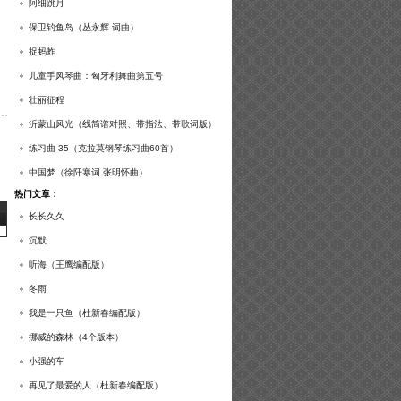
谱及练习提示）
阿细跳月
保卫钓鱼岛（丛永辉 词曲）
捉蚂蚱
儿童手风琴曲：匈牙利舞曲第五号
壮丽征程
沂蒙山风光（线简谱对照、带指法、带歌词版）
练习曲 35（克拉莫钢琴练习曲60首）
中国梦（徐阡寒词 张明怀曲）
热门文章：
长长久久
沉默
听海（王鹰编配版）
冬雨
我是一只鱼（杜新春编配版）
挪威的森林（4个版本）
小强的车
再见了最爱的人（杜新春编配版）