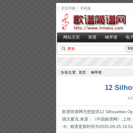
┆
栏目导航
┆
手机版
网站主页
简谱
钢琴谱
电
当前位置:
首页
>
钢琴谱
>
12 Sil
时间
歌谱简谱网为您提供12 Silhouettes O
德沃夏克;来源：《中国曲谱网》;上传：秋叶起舞;
·8）曲谱更新时间为2025-09-25 16:51