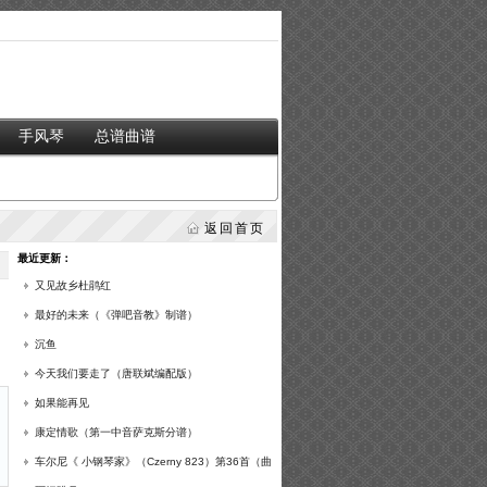
手风琴
总谱曲谱
返回首页
最近更新：
又见故乡杜鹃红
最好的未来（《弹吧音教》制谱）
沉鱼
今天我们要走了（唐联斌编配版）
如果能再见
康定情歌（第一中音萨克斯分谱）
车尔尼《 小钢琴家》（Czerny 823）第36首（曲