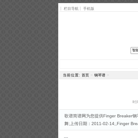
┆
栏目导航
┆
手机版
网站主页
简谱
钢琴谱
电
当前位置:
首页
>
钢琴谱
>
时间
歌谱简谱网为您提供Finger Breake
舞;上传日期：2011-02-14;,Finger Br