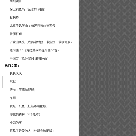
谱及练习提示）
阿细跳月
保卫钓鱼岛（丛永辉 词曲）
捉蚂蚱
儿童手风琴曲：匈牙利舞曲第五号
壮丽征程
沂蒙山风光（线简谱对照、带指法、带歌词版）
练习曲 35（克拉莫钢琴练习曲60首）
中国梦（徐阡寒词 张明怀曲）
热门文章：
长长久久
沉默
听海（王鹰编配版）
冬雨
我是一只鱼（杜新春编配版）
挪威的森林（4个版本）
小强的车
再见了最爱的人（杜新春编配版）