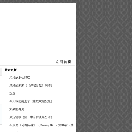
手风琴
总谱曲谱
返回首页
最近更新：
又见故乡杜鹃红
最好的未来（《弹吧音教》制谱）
沉鱼
今天我们要走了（唐联斌编配版）
如果能再见
康定情歌（第一中音萨克斯分谱）
车尔尼《 小钢琴家》（Czerny 823）第36首（曲