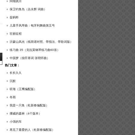
谱及练习提示）
阿细跳月
保卫钓鱼岛（丛永辉 词曲）
捉蚂蚱
儿童手风琴曲：匈牙利舞曲第五号
壮丽征程
沂蒙山风光（线简谱对照、带指法、带歌词版）
练习曲 35（克拉莫钢琴练习曲60首）
中国梦（徐阡寒词 张明怀曲）
热门文章：
长长久久
沉默
听海（王鹰编配版）
冬雨
我是一只鱼（杜新春编配版）
挪威的森林（4个版本）
小强的车
再见了最爱的人（杜新春编配版）