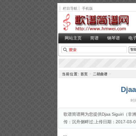
┆
栏目导航
┆
手机版
网站主页
简谱
钢琴谱
电
当前位置:
首页
>
二胡曲谱
>
Dja
时间
歌谱简谱网为您提供Djaa Siguiri（
传：沉舟侧畔过;上传日期：2017-03-07;,