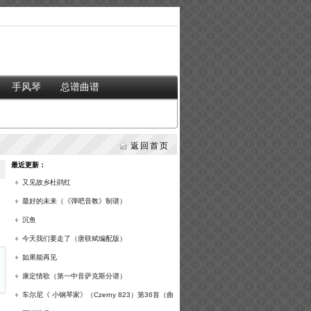
手风琴
总谱曲谱
返回首页
最近更新：
又见故乡杜鹃红
最好的未来（《弹吧音教》制谱）
沉鱼
今天我们要走了（唐联斌编配版）
如果能再见
康定情歌（第一中音萨克斯分谱）
车尔尼《 小钢琴家》（Czerny 823）第36首（曲