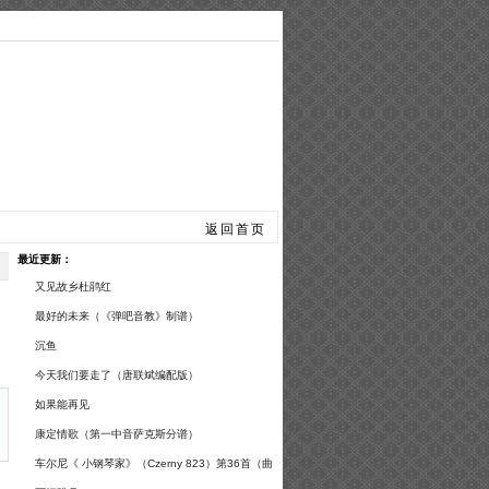
手风琴
总谱曲谱
返回首页
最近更新：
又见故乡杜鹃红
最好的未来（《弹吧音教》制谱）
沉鱼
今天我们要走了（唐联斌编配版）
如果能再见
康定情歌（第一中音萨克斯分谱）
车尔尼《 小钢琴家》（Czerny 823）第36首（曲