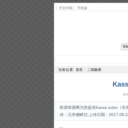
┆
栏目导航
┆
手机版
网站主页
简谱
钢琴谱
电
当前位置:
首页
>
二胡曲谱
>
Kas
时间
歌谱简谱网为您提供Kassa solon（
传：沉舟侧畔过;上传日期：2017-05-28;