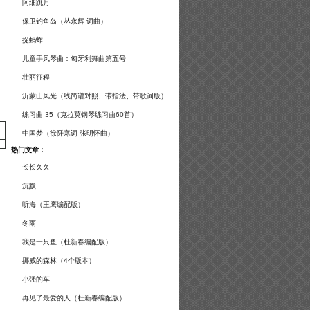
谱及练习提示）
阿细跳月
保卫钓鱼岛（丛永辉 词曲）
捉蚂蚱
儿童手风琴曲：匈牙利舞曲第五号
壮丽征程
沂蒙山风光（线简谱对照、带指法、带歌词版）
练习曲 35（克拉莫钢琴练习曲60首）
中国梦（徐阡寒词 张明怀曲）
热门文章：
长长久久
沉默
听海（王鹰编配版）
冬雨
我是一只鱼（杜新春编配版）
挪威的森林（4个版本）
小强的车
再见了最爱的人（杜新春编配版）